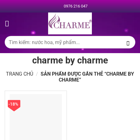
Chuyển
0976 216 047
đến
nội
dung
Tìm
kiếm:
charme by charme
TRANG CHỦ
/
SẢN PHẨM ĐƯỢC GẮN THẺ “CHARME BY
CHARME”
-18%