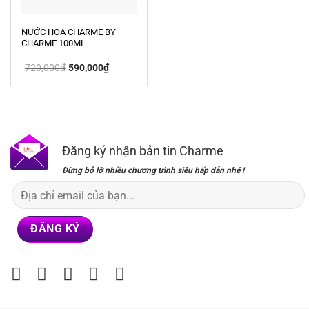
NƯỚC HOA CHARME BY
CHARME 100ML
Giá
Giá
720,000
₫
590,000
₫
gốc
hiện
là:
tại
720,000₫.
là:
590,000₫.
Đăng ký nhận bản tin Charme
Đừng bỏ lỡ nhiều chương trình siêu hấp dẫn nhé !