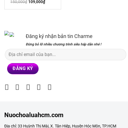
Giá
Giá
150,000
₫
109,000
₫
gốc
hiện
là:
tại
150,000₫.
là:
109,000₫.
Đăng ký nhận bản tin Charme
Đừng bỏ lỡ nhiều chương trình siêu hấp dẫn nhé !
Nuochoaluahcm.com
Địa chỉ: 33 Huỳnh Thị Mài, X. Tân Hiệp, Huyện Hóc Môn, TP.HCM