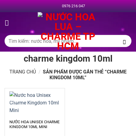
Chuyển
0976 216 047
đến
nội
dung
Tìm
kiếm:
charme kingdom 10ml
TRANG CHỦ
/
SẢN PHẨM ĐƯỢC GẮN THẺ “CHARME
KINGDOM 10ML”
-27%
NƯỚC HOA UNISEX CHARME
KINGDOM 10ML MINI