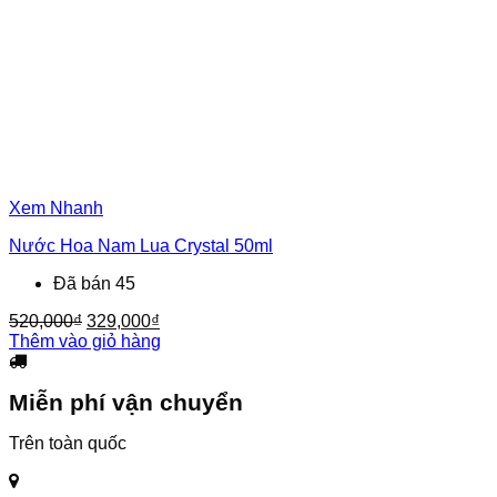
Xem Nhanh
Nước Hoa Nam Lua Crystal 50ml
Đã bán 45
Giá
Giá
520,000
₫
329,000
₫
gốc
hiện
Thêm vào giỏ hàng
là:
tại
520,000₫.
là:
Miễn phí vận chuyển
329,000₫.
Trên toàn quốc