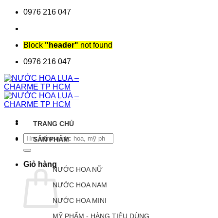
Chuyển
0976 216 047
đến
nội
dung
Block
"header"
not found
0976 216 047
TRANG CHỦ
Tìm
SẢN PHẨM
kiếm:
Giỏ hàng
NƯỚC HOA NỮ
NƯỚC HOA NAM
NƯỚC HOA MINI
MỸ PHẨM - HÀNG TIÊU DÙNG