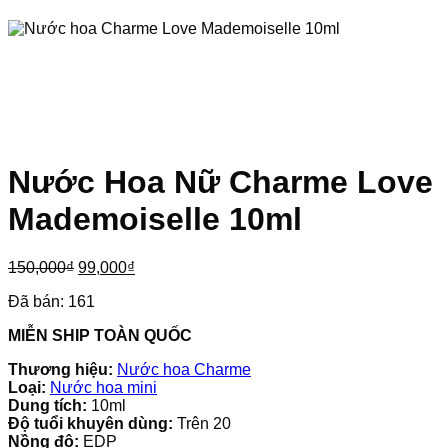
Nước Hoa Nữ Charme Love
Mademoiselle 10ml
Giá
Giá
150,000
₫
99,000
₫
gốc
hiện
Đã bán:
161
là:
tại
150,000₫.
là:
MIỄN SHIP TOÀN QUỐC
99,000₫.
Thương hiệu:
Nước hoa Charme
Loại:
Nước hoa mini
Dung tích:
10ml
Độ tuổi khuyên dùng:
Trên 20
Nồng độ:
EDP