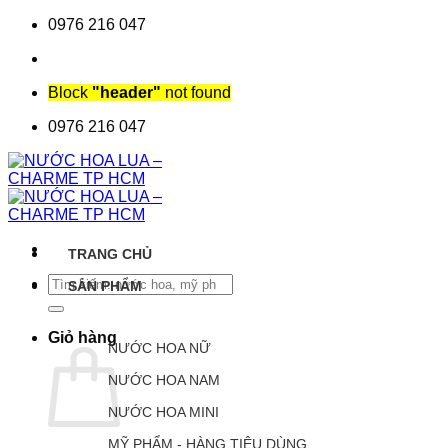
Chuyển
0976 216 047
đến
nội
dung
Block
"header"
not found
0976 216 047
TRANG CHỦ
Tìm
SẢN PHẨM
kiếm:
Giỏ hàng
NƯỚC HOA NỮ
NƯỚC HOA NAM
NƯỚC HOA MINI
MỸ PHẨM - HÀNG TIÊU DÙNG