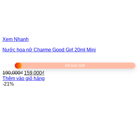
Xem Nhanh
Nước hoa nữ Charme Good Girl 20ml Mini
Đã bán 589
Giá
Giá
190,000
₫
159,000
₫
gốc
hiện
Thêm vào giỏ hàng
là:
tại
-21%
190,000₫.
là:
159,000₫.