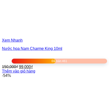
Xem Nhanh
Nước hoa Nam Charme King 10ml
Đã bán 461
Giá
Giá
150,000
₫
99,000
₫
gốc
hiện
Thêm vào giỏ hàng
là:
tại
-54%
150,000₫.
là:
99,000₫.