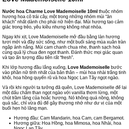
Nước hoa Charme Love Mademoiselle 10ml
thuộc nhóm
hương hoa cỏ trái cây, một trong những nhóm mùi “ăn
khách” nhất dành cho phái nữ hiện đại. Mùi hương tạo cảm
giác trong trẻo, yêu kiều nhưng không nhạt nhòa.
Ngay khi xịt, Love Mademoiselle mở đầu bằng làn hương
tươi mới và đầy sức sống, như một buổi sáng mùa xuân tràn
ngập ánh nắng. Mùi cam chanh chua nhẹ, thanh sạch hoà
cùng quả lý chua đen ngọt thanh. Đánh thức mọi giác quan
và tạo ấn tượng đầu tiên rất “fresh”.
Khi lớp hương đầu lắng xuống,
Love Mademoiselle
bước
vào phần nữ tính nhất của bản thân – mùi hoa nhài trắng tinh
khôi, hoa hồng quyến rũ và hoa Ngọc Lan Tây ngọt ngào.
Và rồi khi người ta tưởng đã quên, Love Mademoiselle để lại
một dấu chấm than ngọt ngào với vanilla thơm lừng, một
chút trầm lắng của hoắc hương. Nó không quá nồng, không
quá sắc, chỉ vừa đủ để gây thương nhớ như dư vị của một
buổi hẹn hò lãng mạn.
Hương đầu: Cam Mandarin, hoa Cam, cam Bergamot.
Hương giữa: Hoa Hồng, hoa Mimosa, hoa Nhài, hoa
Ngọc Lan Tây.