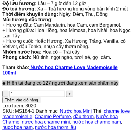
Độ lưu hương:
Lâu – 7 giờ đến 12 giờ
Độ toả hương:
Xa – Toả hương trong vòng bán kính 2 mét
Thời điểm khuyên dùng:
Ngày, Đêm, Thu, Đông
Mùi hương đặc trưng:
+ Hương đầu: Cam Mandarin, hoa Cam, cam Bergamot.
+ Hương giữa: Hoa Hồng, hoa Mimosa, hoa Nhài, hoa Ngọc
Lan Tây.
+ Hương cuối: Hoắc Hương, Xạ Hương Trắng, Vanilla, cỏ
Vetiver, đậu Tonka, nhựa cây thơm nồng.
Nhóm nước hoa:
Hoa cỏ – Trái cây
Phong cách:
Nữ tính, ngọt ngào, tươi trẻ, gợi cảm.
Tham khảo:
Nước hoa Charme Love Mademoiselle
100ml
♣ Hiện tại đang có 127 người đang xem sản phẩm này
Nước
Hoa
Thêm vào giỏ hàng
Nữ
Lượt xem:
3020
Charme
SKU:
MS184-1
Danh mục:
Nước hoa Mini
Thẻ:
charme love
Love
mademoiselle
,
Charme Perfume
,
dầu thơm
,
Nước hoa
Mademoiselle
Charme
,
nước hoa charme mini
,
nước hoa charme nam
,
10ml
nuoc hoa nam
,
nước hoa thơm lâu
số