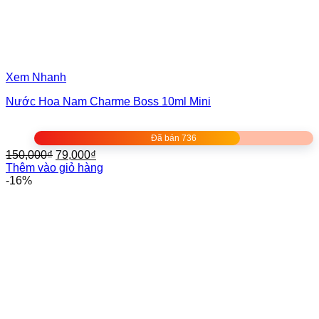
Xem Nhanh
Nước Hoa Nam Charme Boss 10ml Mini
Đã bán 736
Giá
Giá
150,000
₫
79,000
₫
gốc
hiện
Thêm vào giỏ hàng
là:
tại
-16%
150,000₫.
là:
79,000₫.