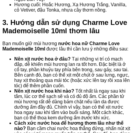
Hương cuối: Hoắc Hương, Xạ Hương Trắng, Vanilla,
cỏ Vetiver, đậu Tonka, nhựa cây thơm nồng.
3. Hướng dẫn sử dụng Charme Love
Mademoiselle 10ml thơm lâu
Bạn muốn giữ mùi hương
nước hoa nữ Charme Love
Mademoiselle 10ml
được lâu thì cần lưu ý những điều sau:
Nên xịt nước hoa ở đâu?
Tại những vị trí có mạch
đập, dễ khiến mùi hương lan ra tốt hơn. Đặc biệt là ở
cổ tay, phần khuỷu tay phía bên trong,
sau
gáy,
sau
tai.
Bên cạnh đó, bạn có thể xịt một
chú
t ở
sau
lưng, ngực,
hay xịt thoảng qua mái tóc (hoặc xức lên tay rồi xoa lên
tóc) để thêm phần cuốn.
Nên xịt nước hoa khi nào?
Tốt nhất là ngay sau khi
tắm, lúc cơ thể sạch sẽ và có đủ độ ẩm. Các phần tử
mùi hương rất dễ dàng bám chặt nếu làn da được
dưỡng ẩm đầy đủ. Chính vì vậy, bạn có thể xịt nước
hoa ngay
sau
khi tắm vào buổi sáng. Một cách khác,
bạn có thể thoa kem dưỡng ẩm
trước
khi xức.
Cách xức nước hoa để hương thơm lâu như thế
nào?
Bạn cầm chai nước hoa thẳng đứng, nhấn nút xịt