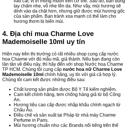
vào các vị trí mong muốn trên cơ thể.
Sau đó
, bạn dùng
tay chấm nhẹ, vỗ nhẹ lên da. Như vậy, mùi hương sẽ
dính vào da chặt hơn, nhưng giữ được mùi hương gốc
của sản phẩm. Bạn tránh xoa mạnh có thể làm cho
hương thơm bị biến mùi.
4. Địa chỉ mua Charme Love
Mademoiselle 10ml uy tín
Hiện nay trên thị trường có rất nhiều shop cung cấp nước
hoa Charme với đủ mẫu mã, giá thành. Nếu bạn đang còn
lăn tăn về điều này, thì hãy đến với shop Nước hoa Charme
TP HCM. Chúng tôi cung cấp
nước hoa nữ Charme Love
Mademoiselle 10ml
chính hãng, uy tín với giá cả hợp lý.
Chúng tôi cam kết được những điều sau:
Chất lượng sản phẩm được Bộ Y Tế kiểm nghiệm.
Cam kết chính hãng, tem chống hàng giả từ bộ Công
An.
Hương liệu cao cấp được nhập khẩu chính ngạch từ
Châu Âu.
Điều chế và sản xuất tại Pháp từ nhà máy Charme
Perfume in Paris.
Mùi hương chuẩn như các Brands nổi tiếng trên thế