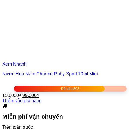
Xem Nhanh
Nước Hoa Nam Charme Ruby Sport 10ml Mini
Đã bán 803
Giá
Giá
150,000
₫
99,000
₫
gốc
hiện
Thêm vào giỏ hàng
là:
tại
150,000₫.
là:
Miễn phí vận chuyển
99,000₫.
Trên toàn quốc