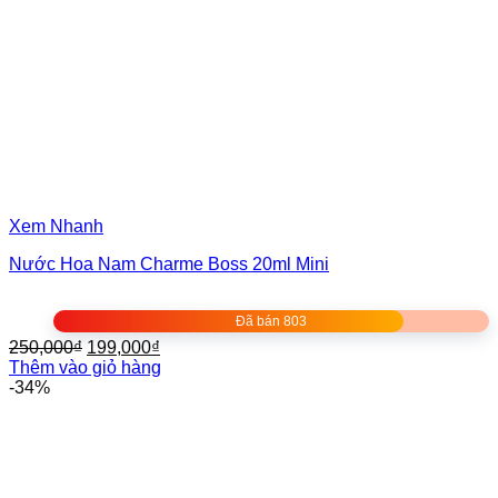
Xem Nhanh
Nước Hoa Nam Charme Boss 20ml Mini
Đã bán 803
Giá
Giá
250,000
₫
199,000
₫
gốc
hiện
Thêm vào giỏ hàng
là:
tại
-34%
250,000₫.
là:
199,000₫.