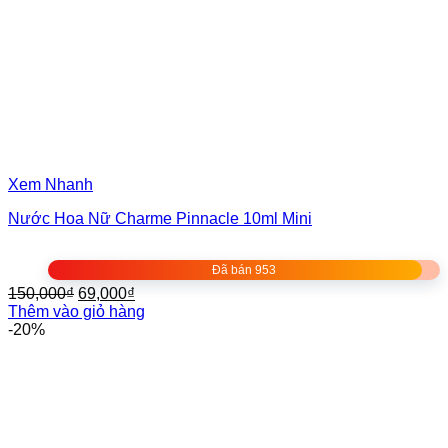
Xem Nhanh
Nước Hoa Nữ Charme Pinnacle 10ml Mini
Đã bán 953
Giá
Giá
150,000
₫
69,000
₫
gốc
hiện
Thêm vào giỏ hàng
là:
tại
-20%
150,000₫.
là:
69,000₫.