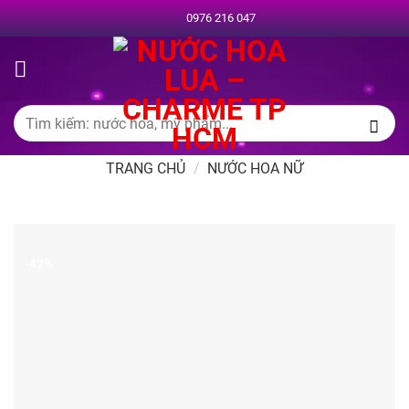
Chuyển
0976 216 047
đến
nội
dung
Tìm
kiếm:
TRANG CHỦ
/
NƯỚC HOA NỮ
-42%