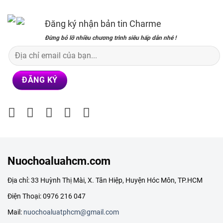
499,000₫.
410,000₫.
Đăng ký nhận bản tin Charme
Đừng bỏ lỡ nhiều chương trình siêu hấp dẫn nhé !
Nuochoaluahcm.com
Địa chỉ: 33 Huỳnh Thị Mài, X. Tân Hiệp, Huyện Hóc Môn, TP.HCM
Điện Thoại: 0976 216 047
Mail:
nuochoaluatphcm@gmail.com