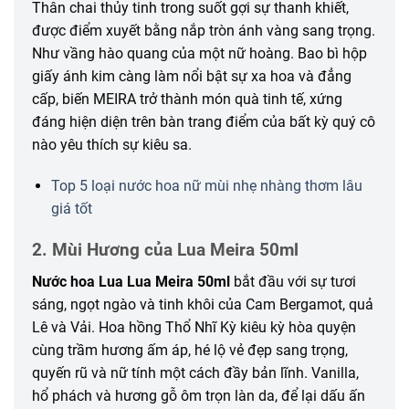
Thân chai thủy tinh trong suốt gợi sự thanh khiết,
được điểm xuyết bằng nắp tròn ánh vàng sang trọng.
Như vầng hào quang của một nữ hoàng. Bao bì hộp
giấy ánh kim càng làm nổi bật sự xa hoa và đẳng
cấp, biến MEIRA trở thành món quà tinh tế, xứng
đáng hiện diện trên bàn trang điểm của bất kỳ quý cô
nào yêu thích sự kiêu sa.
Top 5 loại nước hoa nữ mùi nhẹ nhàng thơm lâu
giá tốt
2. Mùi Hương của Lua Meira 50ml
Nước hoa Lua Lua Meira 50ml
bắt đầu với sự tươi
sáng, ngọt ngào và tinh khôi của Cam Bergamot, quả
Lê và Vải. Hoa hồng Thổ Nhĩ Kỳ kiêu kỳ hòa quyện
cùng trầm hương ấm áp, hé lộ vẻ đẹp sang trọng,
quyến rũ và nữ tính một cách đầy bản lĩnh. Vanilla,
hổ phách và hương gỗ ôm trọn làn da, để lại dấu ấn