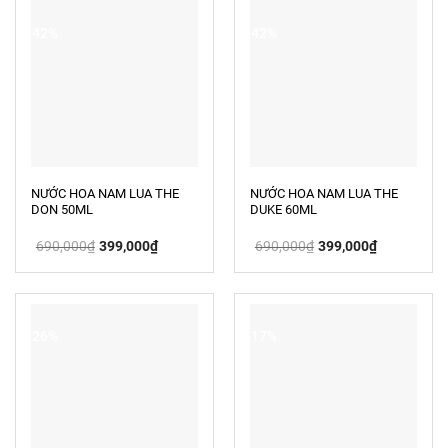
-42%
-42%
NƯỚC HOA NAM LUA THE
NƯỚC HOA NAM LUA THE
DON 50ML
DUKE 60ML
Giá
Giá
Giá
Giá
690,000
₫
399,000
₫
690,000
₫
399,000
₫
gốc
hiện
gốc
hiện
là:
tại
là:
tại
690,000₫.
là:
690,000₫.
là:
399,000₫.
399,000₫.
-26%
-17%