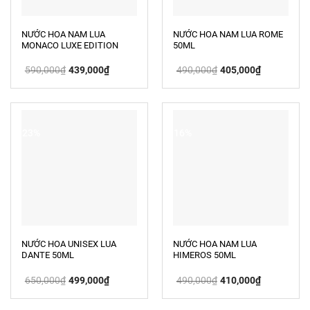
NƯỚC HOA NAM LUA
NƯỚC HOA NAM LUA ROME
MONACO LUXE EDITION
50ML
50ML
Giá
Giá
Giá
Giá
590,000
₫
439,000
₫
490,000
₫
405,000
₫
gốc
hiện
gốc
hiện
là:
tại
là:
tại
590,000₫.
là:
490,000₫.
là:
439,000₫.
405,000₫.
-23%
-16%
NƯỚC HOA UNISEX LUA
NƯỚC HOA NAM LUA
DANTE 50ML
HIMEROS 50ML
Giá
Giá
Giá
Giá
650,000
₫
499,000
₫
490,000
₫
410,000
₫
gốc
hiện
gốc
hiện
là:
tại
là:
tại
650,000₫.
là:
490,000₫.
là: