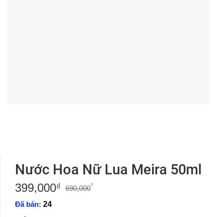
Nước Hoa Nữ Lua Meira 50ml
399,000
Giá
Giá
₫
₫
690,000
gốc
hiện
Đã bán:
24
là:
tại