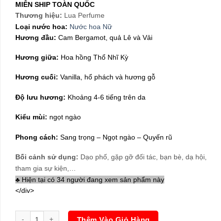
690,000₫.
là:
MIỄN SHIP TOÀN QUỐC
399,000₫.
Thương hiệu:
Lua Perfume
Loại nước hoa:
Nước hoa Nữ
Hương đầu:
Cam Bergamot, quả Lê và Vải
Hương giữa:
Hoa hồng Thổ Nhĩ Kỳ
Hương cuối:
Vanilla, hổ phách và hương gỗ
Độ lưu hương:
Khoảng 4-6 tiếng trên da
Kiểu mùi:
ngọt ngào
Phong cách:
Sang trọng – Ngọt ngào – Quyến rũ
Bối cảnh sử dụng:
Dạo phố, gặp gỡ đối tác, bạn bè, dạ hội,
tham gia sự kiện,…
♣ Hiện tại có 34 người đang xem sản phẩm này
</div>
Nước Hoa Nữ Lua Meira 50ml số lượng
Thêm Vào Giỏ Hàng