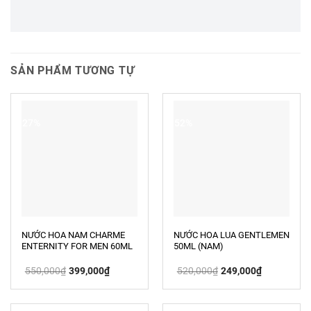
SẢN PHẨM TƯƠNG TỰ
-27%
-52%
NƯỚC HOA NAM CHARME
NƯỚC HOA LUA GENTLEMEN
ENTERNITY FOR MEN 60ML
50ML (NAM)
Giá
Giá
Giá
Giá
550,000
₫
399,000
₫
520,000
₫
249,000
₫
gốc
hiện
gốc
hiện
là:
tại
là:
tại
550,000₫.
là:
520,000₫.
là:
399,000₫.
249,000₫.