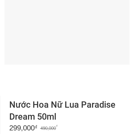
Nước Hoa Nữ Lua Paradise
Dream 50ml
299,000
Giá
Giá
₫
₫
490,000
gốc
hiện