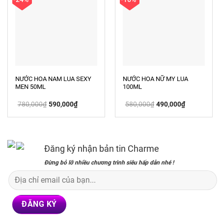
NƯỚC HOA NAM LUA SEXY
NƯỚC HOA NỮ MY LUA
MEN 50ML
100ML
Giá
Giá
Giá
Giá
780,000
₫
590,000
₫
580,000
₫
490,000
₫
gốc
hiện
gốc
hiện
là:
tại
là:
tại
780,000₫.
là:
580,000₫.
là:
590,000₫.
490,000₫.
Đăng ký nhận bản tin Charme
Đừng bỏ lỡ nhiều chương trình siêu hấp dẫn nhé !