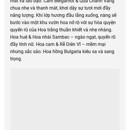
mát và táo bạo. Cam Bergamot & Quả Chanh Vàng
chua nhẹ và thanh mát, khơi dậy sự tươi mới đầy
năng lượng. Khi lớp hương đầu lắng xuống, nàng sẽ
bước vào một khu vườn hoa nở rộ với sự hòa quyện
quyến rũ của Hoa trắng thuần khiết và nhẹ nhàng.
Hoa huệ & Hoa nhài Sambac – ngào ngạt, quyến rũ
đầy tính nữ. Hoa cam & Rễ Diên Vĩ – mềm mại
nhưng sắc sảo. Hoa hồng Bulgaria kiêu sa và sang
trọng.