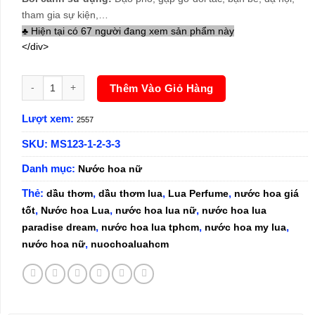
tham gia sự kiện,…
♣ Hiện tại có 67 người đang xem sản phẩm này
</div>
Nước Hoa Nữ Lua Paradise Dream 50ml số lượng
Thêm Vào Giỏ Hàng
Lượt xem:
2557
SKU:
MS123-1-2-3-3
Danh mục:
Nước hoa nữ
Thẻ:
,
,
,
dầu thơm
dầu thơm lua
Lua Perfume
nước hoa giá
,
,
,
tốt
Nước hoa Lua
nước hoa lua nữ
nước hoa lua
,
,
,
paradise dream
nước hoa lua tphcm
nước hoa my lua
,
nước hoa nữ
nuochoaluahcm