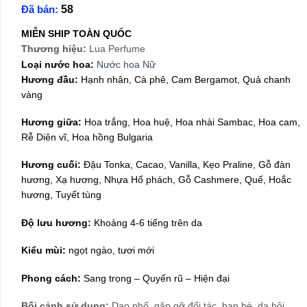
Đã bán:
58
là:
tại
490,000₫.
là:
MIỄN SHIP TOÀN QUỐC
299,000₫.
Thương hiệu:
Lua Perfume
Loại nước hoa:
Nước hoa Nữ
Hương đầu:
Hạnh nhân, Cà phê, Cam Bergamot, Quả chanh
vàng
Hương giữa:
Hoa trắng, Hoa huệ, Hoa nhài Sambac, Hoa cam,
Rễ Diên vĩ, Hoa hồng Bulgaria
Hương cuối:
Đậu Tonka, Cacao, Vanilla, Kẹo Praline, Gỗ đàn
hương, Xạ hương, Nhựa Hổ phách, Gỗ Cashmere, Quế, Hoắc
hương, Tuyết tùng
Độ lưu hương:
Khoảng 4-6 tiếng trên da
Kiểu mùi:
ngọt ngào, tươi mới
Phong cách:
Sang trọng – Quyến rũ – Hiện đại
Bối cảnh sử dụng:
Dạo phố, gặp gỡ đối tác, bạn bè, dạ hội,