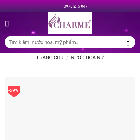
Chuyển
0976 216 047
đến
nội
dung
Tìm
kiếm:
TRANG CHỦ
/
NƯỚC HOA NỮ
-39%