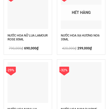
HẾT HÀNG
NƯỚC HOA NỮ LUA LAMOUR
NƯỚC HOA XẠ HƯƠNG NO6
ROSE 85ML
35ML
Giá
Giá
Giá
Giá
790,000
₫
690,000
₫
420,000
₫
299,000
₫
gốc
hiện
gốc
hiện
là:
tại
là:
tại
790,000₫.
là:
420,000₫.
là:
690,000₫.
299,000₫.
-29%
-32%