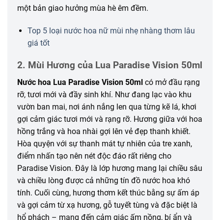
một bản giao hưởng mùa hè êm đềm.
Top 5 loại nước hoa nữ mùi nhẹ nhàng thơm lâu
giá tốt
2. Mùi Hương của Lua Paradise Vision 50ml
Nước hoa Lua Paradise Vision 50ml
có mở đầu rạng
rỡ, tươi mới và đầy sinh khí. Như đang lạc vào khu
vườn ban mai, nơi ánh nắng len qua từng kẽ lá, khơi
gợi cảm giác tươi mới và rạng rỡ. Hương giữa với hoa
hồng trắng và hoa nhài gợi lên vẻ đẹp thanh khiết.
Hòa quyện với sự thanh mát tự nhiên của tre xanh,
điểm nhấn tạo nên nét độc đáo rất riêng cho
Paradise Vision. Đây là lớp hương mang lại chiều sâu
và chiều lòng được cả những tín đồ nước hoa khó
tính. Cuối cùng, hương thơm kết thúc bằng sự ấm áp
và gợi cảm từ xạ hương, gỗ tuyết tùng và đặc biệt là
hổ phách – mang đến cảm giác ấm nồng, bí ẩn và