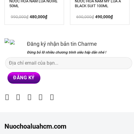
NƯỚC HOA NAM LUA NOIRE
NƯỚC HOA NAM MY LUA A
50ML
BLACK SUIT 100ML
Giá
Giá
Giá
Giá
990,000
₫
480,000
₫
690,000
₫
490,000
₫
gốc
hiện
gốc
hiện
là:
tại
là:
tại
990,000₫.
là:
690,000₫.
là:
480,000₫.
490,000₫.
Đăng ký nhận bản tin Charme
Đừng bỏ lỡ nhiều chương trình siêu hấp dẫn nhé !
Nuochoaluahcm.com