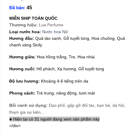
gốc
hiện
Đã bán:
45
là:
tại
580,000₫.
là:
MIỄN SHIP TOÀN QUỐC
269,000₫.
Thương hiệu:
Lua Perfume
Loại nước hoa:
Nước hoa Nữ
Hương đầu:
Quả táo xanh, Gỗ tuyết tùng, Hoa chuông, Quả
chanh vàng Sicily
Hương giữa:
Hoa hồng trắng, Tre, Hoa nhài.
Hương cuối:
Hổ phách, Xạ hương, Gỗ tuyết tùng
Độ lưu hương:
Khoảng 4-6 tiếng trên da
Phong cách:
Trẻ trung, năng động, tươi mát
Bối cảnh sử dụng:
Dạo phố, gặp gỡ đối tác, bạn bè, dạ hội,
tham gia sự kiện,…
♣ Hiện tại có 31 người đang xem sản phẩm này
</div>