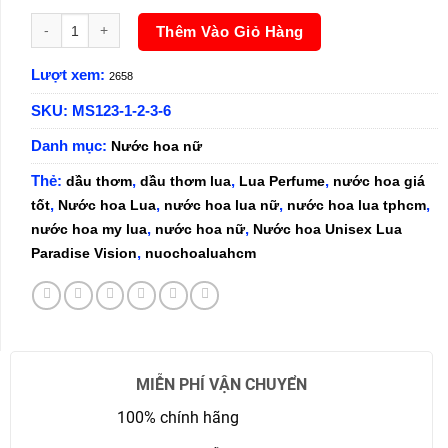
Nước hoa Unisex Lua Paradise Vision 50ml số lượng
Thêm Vào Giỏ Hàng
Lượt xem:
2658
SKU:
MS123-1-2-3-6
Danh mục:
Nước hoa nữ
Thẻ:
,
,
,
dầu thơm
dầu thơm lua
Lua Perfume
nước hoa giá
,
,
,
,
tốt
Nước hoa Lua
nước hoa lua nữ
nước hoa lua tphcm
,
,
nước hoa my lua
nước hoa nữ
Nước hoa Unisex Lua
,
Paradise Vision
nuochoaluahcm
MIỄN PHÍ VẬN CHUYỂN
100% chính hãng