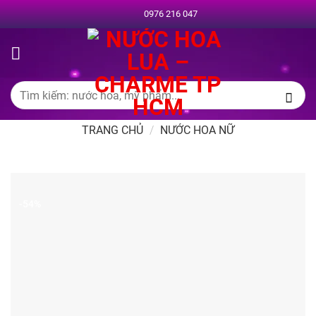
Chuyển
0976 216 047
đến
nội
dung
Tìm
kiếm:
TRANG CHỦ
/
NƯỚC HOA NỮ
-54%