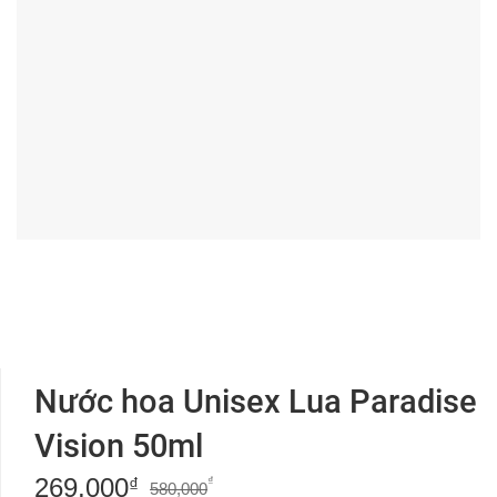
Nước hoa Unisex Lua Paradise
Vision 50ml
269,000
Giá
Giá
₫
₫
580,000