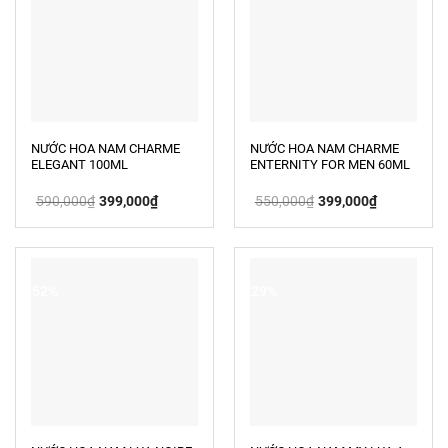
NƯỚC HOA NAM CHARME
NƯỚC HOA NAM CHARME
ELEGANT 100ML
ENTERNITY FOR MEN 60ML
Giá
Giá
Giá
Giá
590,000
₫
399,000
₫
550,000
₫
399,000
₫
gốc
hiện
gốc
hiện
là:
tại
là:
tại
590,000₫.
là:
550,000₫.
là:
399,000₫.
399,000₫.
-52%
-29%