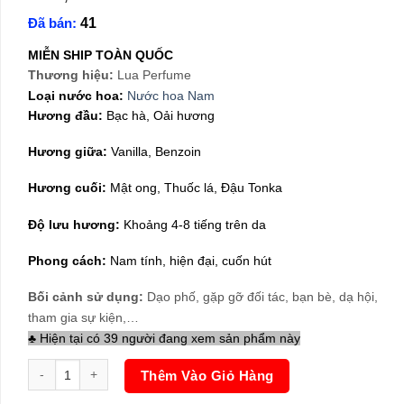
gốc
hiện
Đã bán:
41
là:
tại
920,000₫.
là:
MIỄN SHIP TOÀN QUỐC
480,000₫.
Thương hiệu:
Lua Perfume
Loại nước hoa:
Nước hoa Nam
Hương đầu:
Bạc hà, Oải hương
Hương giữa:
Vanilla, Benzoin
Hương cuối:
Mật ong, Thuốc lá, Đậu Tonka
Độ lưu hương:
Khoảng 4-8 tiếng trên da
Phong cách:
Nam tính, hiện đại, cuốn hút
Bối cảnh sử dụng:
Dạo phố, gặp gỡ đối tác, bạn bè, dạ hội,
tham gia sự kiện,…
♣ Hiện tại có 39 người đang xem sản phẩm này
Nước Hoa Nam Lua Shadow Lust 100ml số lượng
Thêm Vào Giỏ Hàng