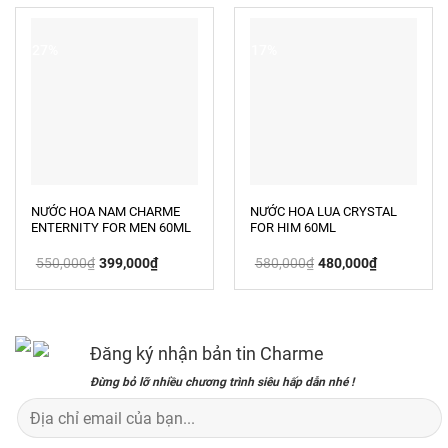
490,000₫.
425,000₫.
-27%
-17%
NƯỚC HOA NAM CHARME
NƯỚC HOA LUA CRYSTAL
ENTERNITY FOR MEN 60ML
FOR HIM 60ML
Giá
Giá
Giá
Giá
550,000
₫
399,000
₫
580,000
₫
480,000
₫
gốc
hiện
gốc
hiện
là:
tại
là:
tại
550,000₫.
là:
580,000₫.
là:
399,000₫.
480,000₫.
Đăng ký nhận bản tin Charme
Đừng bỏ lỡ nhiều chương trình siêu hấp dẫn nhé !