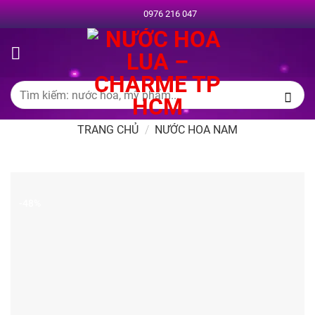
Chuyển
0976 216 047
đến
nội
dung
Tìm
kiếm:
TRANG CHỦ
/
NƯỚC HOA NAM
-48%