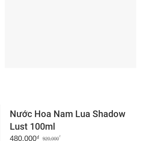
Nước Hoa Nam Lua Shadow
Lust 100ml
480,000
Giá
Giá
₫
₫
920,000