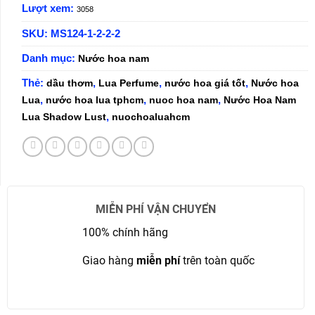
Lượt xem:
3058
SKU:
MS124-1-2-2-2
Danh mục:
Nước hoa nam
Thẻ:
,
,
,
dầu thơm
Lua Perfume
nước hoa giá tốt
Nước hoa
,
,
,
Lua
nước hoa lua tphcm
nuoc hoa nam
Nước Hoa Nam
,
Lua Shadow Lust
nuochoaluahcm
MIỄN PHÍ VẬN CHUYỂN
100% chính hãng
Giao hàng
miễn phí
trên toàn quốc