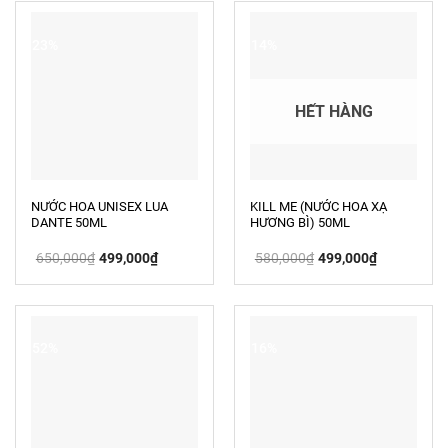
480,000₫.
499,000₫.
-23%
-14%
HẾT HÀNG
NƯỚC HOA UNISEX LUA
KILL ME (NƯỚC HOA XẠ
DANTE 50ML
HƯƠNG BÌ) 50ML
Giá
Giá
Giá
Giá
650,000
₫
499,000
₫
580,000
₫
499,000
₫
gốc
hiện
gốc
hiện
là:
tại
là:
tại
650,000₫.
là:
580,000₫.
là:
499,000₫.
499,000₫.
-52%
-16%