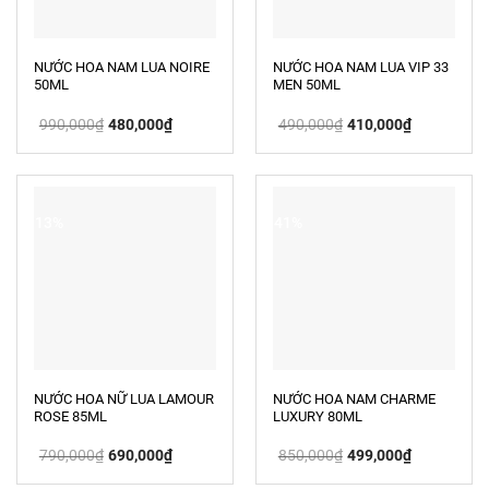
NƯỚC HOA NAM LUA NOIRE
NƯỚC HOA NAM LUA VIP 33
50ML
MEN 50ML
Giá
Giá
Giá
Giá
990,000
₫
480,000
₫
490,000
₫
410,000
₫
gốc
hiện
gốc
hiện
là:
tại
là:
tại
990,000₫.
là:
490,000₫.
là:
480,000₫.
410,000₫.
-13%
-41%
NƯỚC HOA NỮ LUA LAMOUR
NƯỚC HOA NAM CHARME
ROSE 85ML
LUXURY 80ML
Giá
Giá
Giá
Giá
790,000
₫
690,000
₫
850,000
₫
499,000
₫
gốc
hiện
gốc
hiện
là:
tại
là:
tại