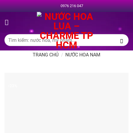
Chuyển
0976 216 047
đến
nội
dung
Tìm
kiếm:
TRANG CHỦ
/
NƯỚC HOA NAM
-23%