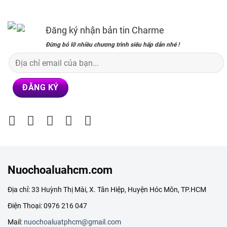
790,000₫.
là:
850,000₫.
là:
690,000₫.
499,000₫.
Đăng ký nhận bản tin Charme
Đừng bỏ lỡ nhiều chương trình siêu hấp dẫn nhé !
Nuochoaluahcm.com
Địa chỉ: 33 Huỳnh Thị Mài, X. Tân Hiệp, Huyện Hóc Môn, TP.HCM
Điện Thoại: 0976 216 047
Mail:
nuochoaluatphcm@gmail.com