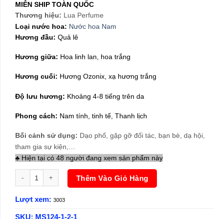
520,000₫.
là:
MIỄN SHIP TOÀN QUỐC
399,000₫.
Thương hiệu:
Lua Perfume
Loại nước hoa:
Nước hoa Nam
Hương đầu:
Quả lê
Hương giữa:
Hoa linh lan, hoa trắng
Hương cuối:
Hương Ozonix, xạ hương trắng
Độ lưu hương:
Khoảng 4-8 tiếng trên da
Phong cách:
Nam tính, tinh tế, Thanh lịch
Bối cảnh sử dụng:
Dạo phố, gặp gỡ đối tác, bạn bè, dạ hội,
tham gia sự kiện,…
♣ Hiện tại có 48 người đang xem sản phẩm này
Nước Hoa Nam Lua Virgil 50ml số lượng
Thêm Vào Giỏ Hàng
Lượt xem:
3003
SKU:
MS124-1-2-1