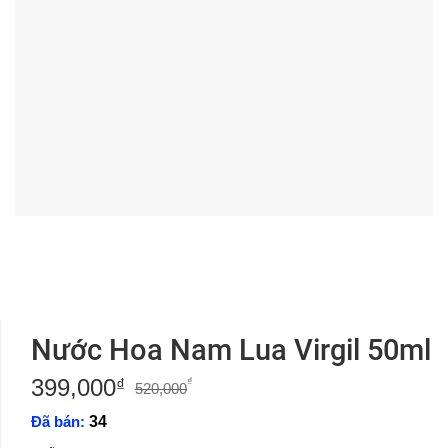
Nước Hoa Nam Lua Virgil 50ml
399,000
Giá
Giá
₫
₫
520,000
gốc
hiện
Đã bán:
34
là:
tại