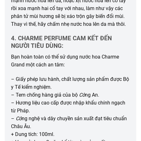
mạnh nước hoa lên da, hoặc xịt nước hoa lên cổ tay
rồi xoa mạnh hai cổ tay với nhau, làm như vậy các
phân tử mùi hương sẽ bị xáo trộn gây biến đổi mùi.
Thay vì thế, hãy chấm nhẹ nước hoa lên da mà thôi.
4. CHARME PERFUME CAM KẾT ĐẾN
NGƯỜI TIÊU DÙNG:
Bạn hoàn toàn có thể sử dụng nước hoa Charme
Grand một cách an tâm:
– Giấy phép lưu hành, chất lượng sản phẩm được Bộ
y Tế kiểm nghiệm.
– Tem chống hàng giả của bộ
Cô
ng An.
– Hương liệu cao cấp được nhập khẩu chính ngạch
từ Pháp.
–
Cô
ng nghệ và dây chuyền sản xuất đạt tiêu chuẩn
Châu Âu.
+ Dung tích: 100ml.