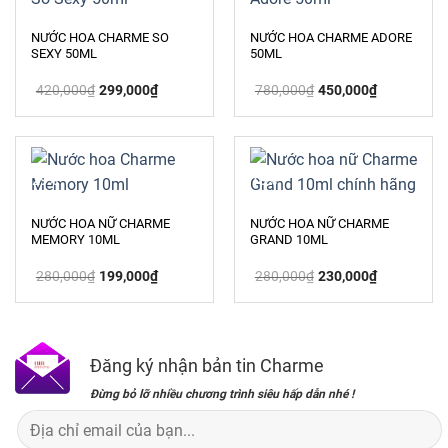
NƯỚC HOA CHARME SO
NƯỚC HOA CHARME ADORE
SEXY 50ML
50ML
Giá
Giá
Giá
Giá
420,000
₫
299,000
₫
780,000
₫
450,000
₫
gốc
hiện
gốc
hiện
là:
tại
là:
tại
420,000₫.
là:
780,000₫.
là:
299,000₫.
450,000₫.
-29%
-18%
NƯỚC HOA NỮ CHARME
NƯỚC HOA NỮ CHARME
MEMORY 10ML
GRAND 10ML
Giá
Giá
Giá
Giá
280,000
₫
199,000
₫
280,000
₫
230,000
₫
gốc
hiện
gốc
hiện
là:
tại
là:
tại
280,000₫.
là:
280,000₫.
là:
199,000₫.
230,000₫.
Đăng ký nhận bản tin Charme
Đừng bỏ lỡ nhiều chương trình siêu hấp dẫn nhé !