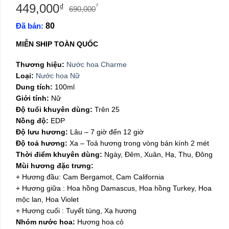
449,000
Giá
Giá
₫
₫
690,000
gốc
hiện
Đã bán:
80
là:
tại
690,000₫.
là:
MIỄN SHIP TOÀN QUỐC
449,000₫.
Thương hiệu:
Nước hoa Charme
Loại:
Nước hoa Nữ
Dung tích:
100ml
Giới tính:
Nữ
Độ tuổi khuyên dùng:
Trên 25
Nồng độ:
EDP
Độ lưu hương:
Lâu – 7 giờ đến 12 giờ
Độ toả hương:
Xa – Toả hương trong vòng bán kính 2 mét
Thời điểm khuyên dùng:
Ngày, Đêm, Xuân, Hạ, Thu, Đông
Mùi hương đặc trưng:
+ Hương đầu: Cam Bergamot, Cam California
+ Hương giữa : Hoa hồng Damascus, Hoa hồng Turkey, Hoa
mộc lan, Hoa Violet
+ Hương cuối : Tuyết tùng, Xạ hương
Nhóm nước hoa:
Hương hoa cỏ