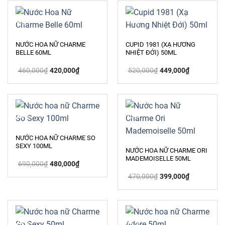
-9%
-14%
NƯỚC HOA NỮ CHARME
CUPID 1981 (XẠ HƯƠNG
BELLE 60ML
NHIỆT ĐỚI) 50ML
Giá
Giá
Giá
Giá
460,000
₫
420,000
₫
520,000
₫
449,000
₫
gốc
hiện
gốc
hiện
là:
tại
là:
tại
460,000₫.
là:
520,000₫.
là:
420,000₫.
449,000₫.
-30%
-15%
NƯỚC HOA NỮ CHARME SO
SEXY 100ML
NƯỚC HOA NỮ CHARME ORI
MADEMOISELLE 50ML
Giá
Giá
690,000
₫
480,000
₫
gốc
hiện
Giá
Giá
là:
tại
470,000
₫
399,000
₫
gốc
hiện
690,000₫.
là:
là:
tại
480,000₫.
470,000₫.
là:
399,000₫.
-29%
-42%