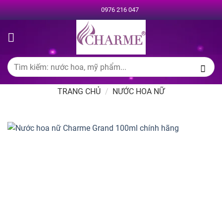
Chuyển
0976 216 047
đến
nội
dung
Tìm
kiếm:
TRANG CHỦ
/
NƯỚC HOA NỮ
-35%