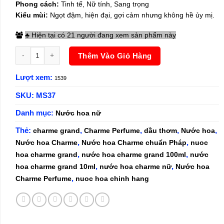
Phong cách:
Tinh tế, Nữ tính, Sang trọng
Kiểu mùi:
Ngọt đậm, hiện đại, gợi cảm nhưng không hề ủy mị.
♣ Hiện tại có 21 người đang xem sản phẩm này
Nước Hoa Nữ Charme Grand 100ml số lượng
Thêm Vào Giỏ Hàng
Lượt xem:
1539
SKU:
MS37
Danh mục:
Nước hoa nữ
Thẻ:
,
,
,
,
charme grand
Charme Perfume
dầu thơm
Nước hoa
,
,
Nước hoa Charme
Nước hoa Charme chuẩn Pháp
nuoc
,
,
hoa charme grand
nước hoa charme grand 100ml
nước
,
,
hoa charme grand 10ml
nước hoa charme nữ
Nước hoa
,
Charme Perfume
nuoc hoa chinh hang