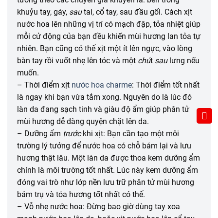
khuỷu tay, gáy,
sau
tai, cổ tay, sau đầu gối. Cách xịt
nước hoa lên những vị trí có mạch đập, tỏa nhiệt giúp
mỗi cử động của bạn đều khiến mùi hương lan tỏa tự
nhiên. Bạn cũng có thể xịt một ít lên ngực, vào lòng
bàn tay rồi vuốt nhẹ lên tóc và một
chú
t
sau
lưng nếu
muốn.
– Thời điểm xịt
nước hoa charme
: Thời điểm tốt nhất
là ngay khi bạn vừa tắm xong. Nguyên do là lúc đó
làn da đang sạch tinh và giàu độ ẩm giúp phân tử
mùi hương dễ dàng quyện chặt lên da.
– Dưỡng ẩm
trước
khi xịt: Bạn cần tạo một môi
trường lý tưởng để nước hoa có chỗ bám lại và lưu
hương thật lâu. Một làn da được thoa kem dưỡng ẩm
chính là môi trường tốt nhất. Lúc này kem dưỡng ẩm
đóng vai trò như lớp nền lưu trữ phân tử mùi hương
bám trụ và tỏa hương tốt nhất có thể.
– Vỗ nhẹ nước hoa: Đừng bao giờ dùng tay xoa