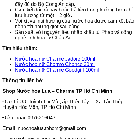
đầy đủ do Bộ Công An cấp.
Cam kết đổi trả hay hoàn trả tiền trong trường hợp chỉ
lưu hương từ một – 2 giờ.
Vòi xịt và mùi hương của nước hoa được cam kết bảo
hành tới những giọt sau cùng.
Sản xuất với nguyên liệu nhập khẩu từ Pháp và công
nghệ tinh hoa từ Châu Âu.
Tìm hiểu thêm:
Nước hoa nữ Charme Jadore 100ml
Nước hoa nữ Charme Chance 30ml
Nước hoa nữ Charme Goodgirl 100ml
Thông tin liên hệ:
Shop Nước hoa Lua – Charme TP Hồ Chí Minh
Địa chỉ: 33 Huỳnh Thị Mài, ấp Thới Tây 1, Xã Tân Hiệp,
Huyện Hóc Môn, TP Hồ Chí Minh
Điện thoại: 0976216047
Email: nuochoalua.tphcm@gmail.com
Trang web: www.nuochoaluahcm.com