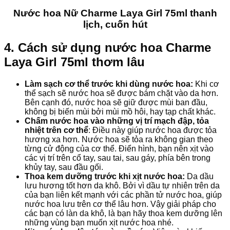
Nước hoa Nữ Charme Laya Girl 75ml thanh
lịch, cuốn hút
4. Cách sử dụng nước hoa Charme
Laya Girl 75ml thơm lâu
Làm sạch cơ thể trước khi dùng nước hoa:
Khi cơ
thể sạch sẽ nước hoa sẽ được bám chặt vào da hơn.
Bên cạnh đó, nước hoa sẽ giữ được mùi ban đầu,
không bị biến mùi bởi mùi mồ hôi, hay tạp chất khác.
Chấm nước hoa vào
những
vị trí mạch đập, tỏa
nhiệt trên cơ thể
: Điều này giúp nước hoa được tỏa
hương xa hơn. Nước hoa sẽ tỏa ra
không
gian theo
từng cử động của cơ thể. Điển hình, bạn nên xịt vào
các vị trí trên cổ tay, sau tai, sau gáy, phía bên trong
khủy tay, sau đầu gối.
Thoa kem dưỡng trước khi xịt nước hoa:
Da dầu
lưu hương tốt hơn da khô. Bởi vì dầu tự nhiên trên da
của bạn liên kết mạnh với các phần tử nước hoa, giúp
nước hoa lưu trên cơ thể lâu hơn. Vậy giải pháp cho
các bạn có làn da khô, là bạn hãy thoa kem dưỡng lên
những vùng bạn muốn xịt nước hoa nhé.