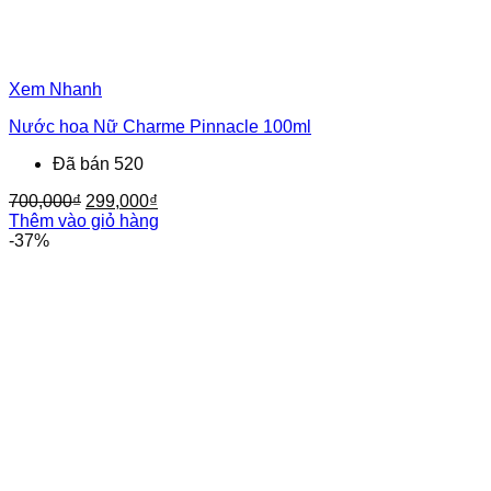
Xem Nhanh
Nước hoa Nữ Charme Pinnacle 100ml
Đã bán 520
Giá
Giá
700,000
₫
299,000
₫
gốc
hiện
Thêm vào giỏ hàng
là:
tại
-37%
700,000₫.
là:
299,000₫.