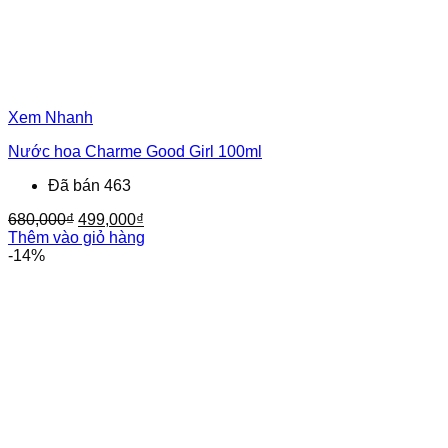
Xem Nhanh
Nước hoa Charme Good Girl 100ml
Đã bán 463
Giá
Giá
680,000
₫
499,000
₫
gốc
hiện
Thêm vào giỏ hàng
là:
tại
-14%
680,000₫.
là:
499,000₫.