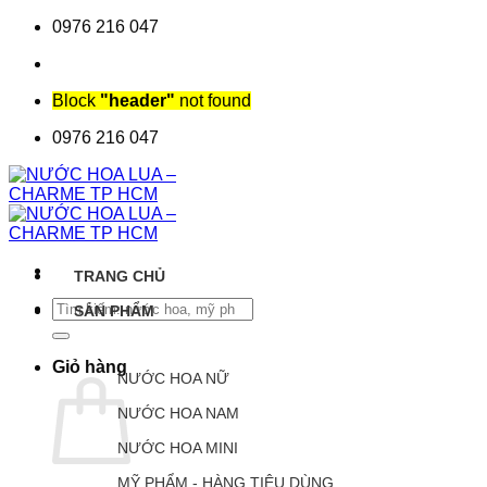
Chuyển
0976 216 047
đến
nội
dung
Block
"header"
not found
0976 216 047
TRANG CHỦ
Tìm
SẢN PHẨM
kiếm:
Giỏ hàng
NƯỚC HOA NỮ
NƯỚC HOA NAM
NƯỚC HOA MINI
MỸ PHẨM - HÀNG TIÊU DÙNG