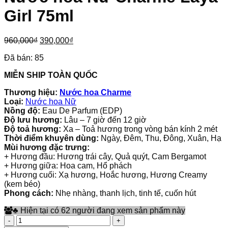
Girl 75ml
Giá
Giá
960,000
₫
390,000
₫
gốc
hiện
Đã bán:
85
là:
tại
960,000₫.
là:
MIỄN SHIP TOÀN QUỐC
390,000₫.
Thương hiệu:
Nước hoa Charme
Loại:
Nước hoa Nữ
Nồng độ:
Eau De Parfum (EDP)
Độ lưu hương:
Lâu – 7 giờ đến 12 giờ
Độ toả hương:
Xa – Toả hương trong vòng bán kính 2 mét
Thời điểm khuyên dùng:
Ngày, Đêm, Thu, Đông, Xuân, Hạ
Mùi hương đặc trưng:
+ Hương đầu: Hương trái cây, Quả quýt, Cam Bergamot
+ Hương giữa: Hoa cam, Hổ phách
+ Hương cuối: Xạ hương, Hoắc hương, Hương Creamy
(kem béo)
Phong cách:
Nhẹ nhàng, thanh lịch, tinh tế, cuốn hút
♣
Hiện tại có 62 người đang xem sản phẩm này
Nước