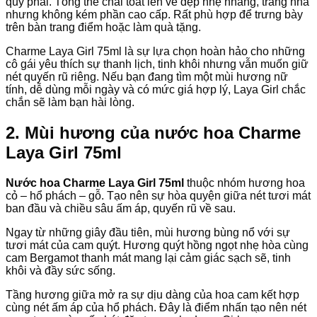
quý phái. Tổng thể chai toát lên vẻ đẹp nhẹ nhàng, trang nhã
nhưng không kém phần cao cấp. Rất phù hợp để trưng bày
trên bàn trang điểm hoặc làm quà tặng.
Charme Laya Girl 75ml là sự lựa chọn hoàn hảo cho những
cô gái yêu thích sự thanh lịch, tinh khôi nhưng vẫn muốn giữ
nét quyến rũ riêng. Nếu bạn đang tìm một mùi hương nữ
tính, dễ dùng mỗi ngày và có mức giá hợp lý, Laya Girl chắc
chắn sẽ làm bạn hài lòng.
2. Mùi hương của nước hoa Charme
Laya Girl 75ml
Nước hoa Charme Laya Girl 75ml
thuộc nhóm hương hoa
cỏ – hổ phách – gỗ. Tạo nên sự hòa quyện giữa nét tươi mát
ban đầu và chiều sâu ấm áp, quyến rũ về sau.
Ngay từ những giây đầu tiên, mùi hương bùng nổ với sự
tươi mát của cam quýt. Hương quýt hồng ngọt nhẹ hòa cùng
cam Bergamot thanh mát mang lại cảm giác sạch sẽ, tinh
khôi và đầy sức sống.
Tầng hương giữa mở ra sự dịu dàng của hoa cam kết hợp
cùng nét ấm áp của hổ phách. Đây là điểm nhấn tạo nên nét