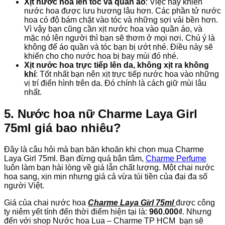
Xịt nước hoa lên tóc và quần áo
: Việc này
khiến
nước hoa được lưu hương lâu hơn. Các phần tử nước
hoa
có
độ bám chặt vào tóc và
những
sợi vải bền hơn.
Vì vậy bạn cũng
cần
xịt nước hoa vào quần áo, và
mặc nó lên người thì bạn sẽ thơm ở mọi nơi. Chú ý là
không
để
áo quần
và tóc bạn bị ướt nhé. Điều này sẽ
khiến
cho cho nước hoa bị bay mùi
đó
nhé.
Xịt nước hoa trực tiếp lên da, không xịt ra không
khí
: Tốt nhất bạn nên xịt trực tiếp nước hoa vào
những
vị trí điển hình trên da. Đó chính là
cách
giữ mùi lâu
nhất.
5. Nước hoa nữ Charme Laya Girl
75ml giá bao nhiêu?
Đây là câu hỏi mà bạn băn khoăn khi chọn mua Charme
Laya Girl 75ml. Bạn đừng quá bận tâm,
Charme Perfume
luôn làm bạn hài lòng về giá lẫn chất lượng. Một chai nước
hoa sang, xịn mịn nhưng giá cả vừa túi tiền của đại đa số
người Việt.
Giá của chai nước hoa
Charme Laya Girl 75ml
được công
ty niêm yết tính đến thời điểm hiện tại là:
960.000₫
. Nhưng
đến với shop Nước hoa Lua – Charme TP HCM bạn sẽ