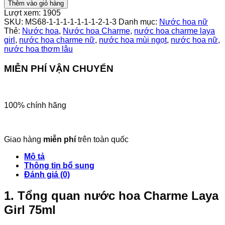
hoa
Thêm vào giỏ hàng
Nữ
Lượt xem:
1905
Charme
SKU:
MS68-1-1-1-1-1-1-1-2-1-3
Danh mục:
Nước hoa nữ
Laya
Thẻ:
Nước hoa
,
Nước hoa Charme
,
nước hoa charme laya
Girl
girl
,
nước hoa charme nữ
,
nước hoa mùi ngọt
,
nước hoa nữ
,
75ml
nước hoa thơm lâu
số
lượng
MIỄN PHÍ VẬN CHUYỂN
100% chính hãng
Giao hàng
miễn phí
trên toàn quốc
Mô tả
Thông tin bổ sung
Đánh giá (0)
1. Tổng quan nước hoa Charme Laya
Girl 75ml