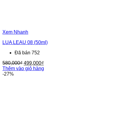
Xem Nhanh
LUA LEAU 08 (50ml)
Đã bán 752
Giá
Giá
580,000
₫
499,000
₫
gốc
hiện
Thêm vào giỏ hàng
là:
tại
-27%
580,000₫.
là:
499,000₫.