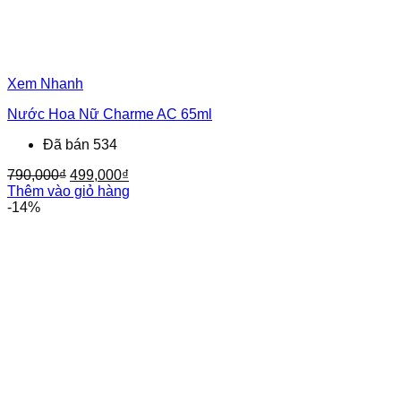
Xem Nhanh
Nước Hoa Nữ Charme AC 65ml
Đã bán 534
Giá
Giá
790,000
₫
499,000
₫
gốc
hiện
Thêm vào giỏ hàng
là:
tại
-14%
790,000₫.
là:
499,000₫.