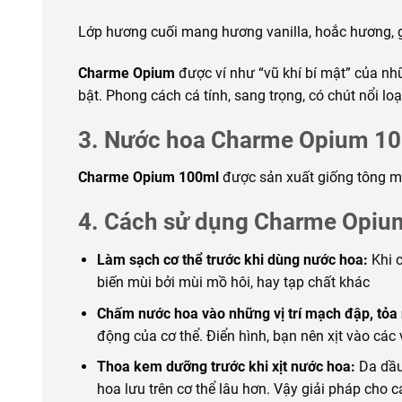
Lớp hương cuối mang hương vanilla, hoắc hương, gỗ
Charme Opium
được ví như “vũ khí bí mật” của nhữ
bật. Phong cách cá tính, sang trọng, có chút nổi lo
3. Nước hoa Charme Opium 10
Charme Opium 100ml
được sản xuất giống tông 
4. Cách sử dụng Charme Opiu
Làm sạch cơ thể trước khi dùng nước hoa:
Khi 
biến mùi bởi mùi mồ hôi, hay tạp chất khác
Chấm nước hoa vào
những
vị trí mạch đập, tỏa 
động của cơ thể. Điển hình, bạn nên xịt vào các vị
Thoa kem dưỡng trước khi xịt nước hoa:
Da dầu 
hoa lưu trên cơ thể lâu hơn. Vậy giải pháp cho