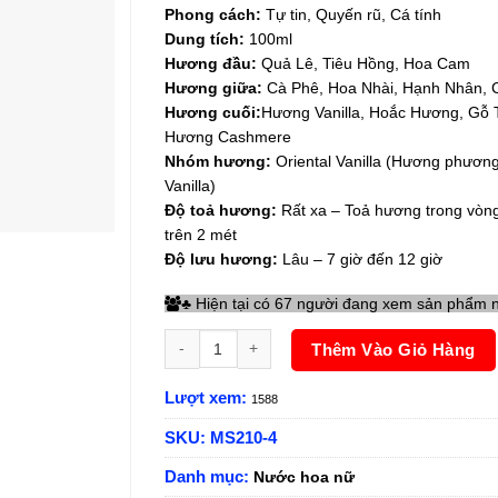
Phong cách:
Tự tin, Quyến rũ, Cá tính
Dung tích:
100ml
Hương đầu:
Quả Lê, Tiêu Hồng, Hoa Cam
Hương
giữa:
Cà Phê, Hoa Nhài, Hạnh Nhân,
Hương cuối:
Hương Vanilla, Hoắc Hương, Gỗ 
Hương Cashmere
Nhóm hương:
Oriental Vanilla (Hương phươn
Vanilla)
Độ toả hương:
Rất xa – Toả hương trong vòn
trên 2 mét
Độ lưu hương:
Lâu – 7 giờ đến 12 giờ
Hiện tại có 67 người đang xem sản phẩm 
♣
Nước hoa nữ Charme Opium 100ml số lượng
Thêm Vào Giỏ Hàng
Lượt xem:
1588
SKU:
MS210-4
Danh mục:
Nước hoa nữ