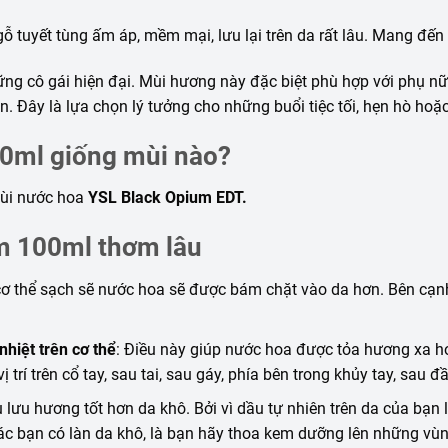
 tuyết tùng ấm áp, mềm mại, lưu lại trên da rất lâu. Mang đế
ng cô gái hiện đại. Mùi hương này đặc biệt phù hợp với phụ nữ 
ạn. Đây là lựa chọn lý tưởng cho những buổi tiệc tối, hẹn hò hoặc
0ml giống mùi nào?
mùi nước hoa
YSL Black Opium EDT.
m 100ml thơm lâu
cơ thể sạch sẽ nước hoa sẽ được bám chặt vào da hơn. Bên cạn
nhiệt trên cơ thể
: Điều này giúp nước hoa được tỏa hương xa h
 trí trên cổ tay, sau tai, sau gáy, phía bên trong khủy tay, sau đầ
lưu hương tốt hơn da khô. Bởi vì dầu tự nhiên trên da của bạn 
 các bạn có làn da khô, là bạn hãy thoa kem dưỡng lên những v