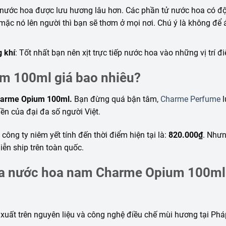
nước hoa được lưu hương lâu hơn. Các phần tử nước hoa
có
độ
mặc nó lên người thì bạn sẽ thơm ở mọi nơi. Chú ý là
không
để
g khí
: Tốt nhất bạn nên xịt trực tiếp nước hoa vào
những
vị trí đ
m 100ml giá bao nhiêu?
arme Opium 100ml.
Bạn đừng quá bận tâm,
Charme Perfume
l
iền của đại đa số người Việt.
công ty niêm yết tính đến thời điểm hiện tại là:
820.000₫
. Như
ễn ship trên toàn quốc.
của nước hoa nam Charme Opium 100ml
uất trên nguyên liệu và công nghệ điều chế mùi hương tại Phá