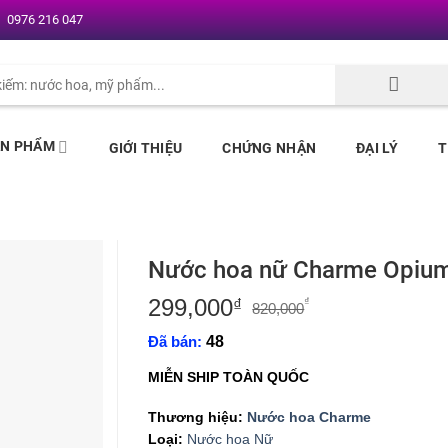
0976 216 047
ẢN PHẨM
GIỚI THIỆU
CHỨNG NHẬN
ĐẠI LÝ
T
Nước hoa nữ Charme Opiu
299,000
Giá
Giá
₫
₫
820,000
gốc
hiện
Đã bán:
48
là:
tại
820,000₫.
là:
MIỄN SHIP TOÀN QUỐC
299,000₫.
Thương hiệu:
Nước hoa Charme
Loại:
Nước hoa Nữ