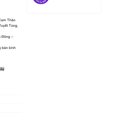
 Cam Thảo
Tuyết Tùng,
g Đông –
g bán kính
này