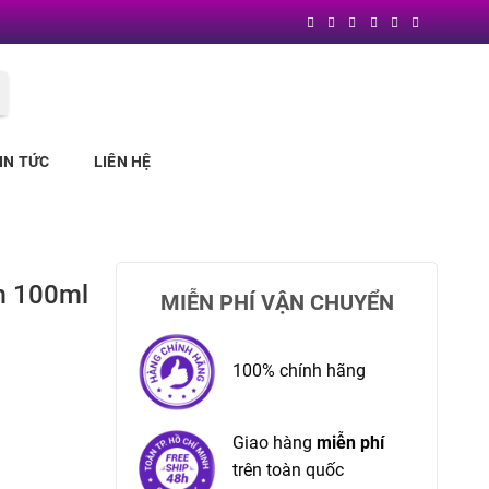
Block
"header"
not found
IN TỨC
LIÊN HỆ
m 100ml
MIỄN PHÍ VẬN CHUYỂN
100% chính hãng
Giao hàng
miễn phí
trên toàn quốc