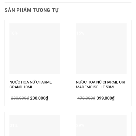
SẢN PHẨM TƯƠNG TỰ
-18%
-15%
NƯỚC HOA NỮ CHARME
NƯỚC HOA NỮ CHARME ORI
GRAND 10ML
MADEMOISELLE 50ML
Giá
Giá
Giá
Giá
280,000
₫
230,000
₫
470,000
₫
399,000
₫
gốc
hiện
gốc
hiện
là:
tại
là:
tại
280,000₫.
là:
470,000₫.
là:
230,000₫.
399,000₫.
-31%
-29%