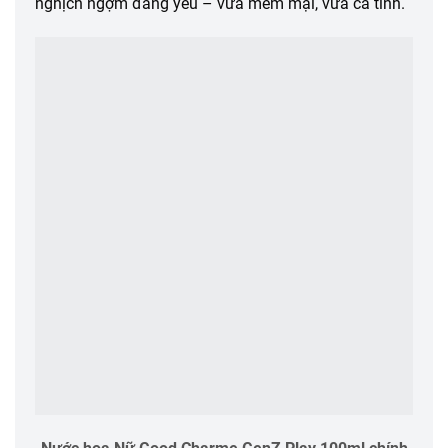
nghịch ngợm đáng yêu – vừa mềm mại, vừa cá tính.