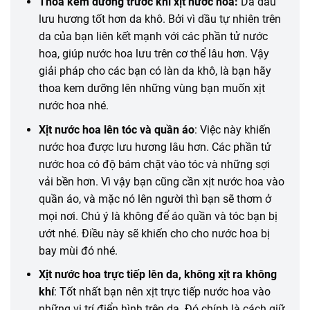
Thoa kem dưỡng trước khi xịt nước hoa:
Da dầu
lưu hương tốt hơn da khô. Bởi vì dầu tự nhiên trên
da của bạn liên kết mạnh với các phần tử nước
hoa, giúp nước hoa lưu trên cơ thể lâu hơn. Vậy
giải pháp cho các bạn có làn da khô, là bạn hãy
thoa kem dưỡng lên những vùng bạn muốn xịt
nước hoa nhé.
Xịt nước hoa lên tóc và quần áo
: Việc này
khiến
nước hoa được lưu hương lâu hơn. Các phần tử
nước hoa
có
độ bám chặt vào tóc và
những
sợi
vải bền hơn. Vì vậy bạn cũng
cần
xịt nước hoa vào
quần áo, và mặc nó lên người thì bạn sẽ thơm ở
mọi nơi. Chú ý là
không
để
áo quần
và tóc bạn bị
ướt nhé. Điều này sẽ
khiến
cho cho nước hoa bị
bay mùi
đó
nhé.
Xịt nước hoa trực tiếp lên da, không xịt ra không
khí
: Tốt nhất bạn nên xịt trực tiếp nước hoa vào
những
vị trí điển hình trên da. Đó chính là
cách
giữ