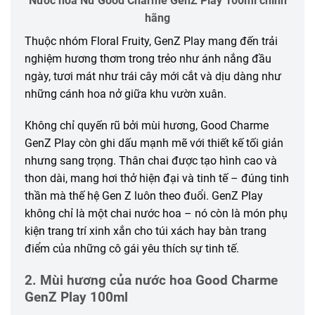
Nước hoa Nữ Good Charme GenZ Play 100ml chính
hãng
Thuộc nhóm Floral Fruity, GenZ Play mang đến trải
nghiệm hương thơm trong trẻo như ánh nắng đầu
ngày, tươi mát như trái cây mới cắt và dịu dàng như
những cánh hoa nở giữa khu vườn xuân.
Không chỉ quyến rũ bởi mùi hương, Good Charme
GenZ Play còn ghi dấu mạnh mẽ với thiết kế tối giản
nhưng sang trọng. Thân chai được tạo hình cao và
thon dài, mang hơi thở hiện đại và tinh tế – đúng tinh
thần mà thế hệ Gen Z luôn theo đuổi. GenZ Play
không chỉ là một chai nước hoa – nó còn là món phụ
kiện trang trí xinh xắn cho túi xách hay bàn trang
điểm của những cô gái yêu thích sự tinh tế.
2. Mùi hương của nước hoa Good Charme
GenZ Play 100ml