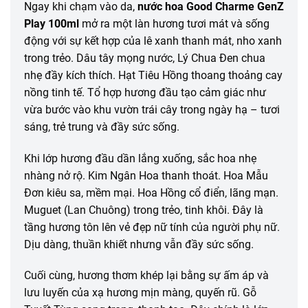
Ngay khi chạm vào da,
nước hoa Good Charme GenZ
Play 100ml
mở ra một làn hương tươi mát và sống
động với sự kết hợp của lê xanh thanh mát, nho xanh
trong trẻo. Dâu tây mọng nước, Lý Chua Đen chua
nhẹ đầy kích thích. Hạt Tiêu Hồng thoang thoảng cay
nồng tinh tế. Tổ hợp hương đầu tạo cảm giác như
vừa bước vào khu vườn trái cây trong ngày hạ – tươi
sáng, trẻ trung và đầy sức sống.
Khi lớp hương đầu dần lắng xuống, sắc hoa nhẹ
nhàng nở rộ. Kim Ngân Hoa thanh thoát. Hoa Mẫu
Đơn kiêu sa, mềm mại. Hoa Hồng cổ điển, lãng mạn.
Muguet (Lan Chuông) trong trẻo, tinh khôi. Đây là
tầng hương tôn lên vẻ đẹp nữ tính của người phụ nữ.
Dịu dàng, thuần khiết nhưng vẫn đầy sức sống.
Cuối cùng, hương thơm khép lại bằng sự ấm áp và
lưu luyến của xạ hương mịn màng, quyến rũ. Gỗ