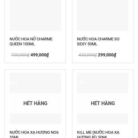
NƯỚC HOA NỮ CHARME
NƯỚC HOA CHARME SO
QUEEN 100ML
SEXY 50ML
Giá
Giá
Giá
Giá
720,000
₫
499,000
₫
420,000
₫
299,000
₫
gốc
hiện
gốc
hiện
là:
tại
là:
tại
720,000₫.
là:
420,000₫.
là:
499,000₫.
299,000₫.
-29%
-14%
HẾT HÀNG
HẾT HÀNG
NƯỚC HOA XẠ HƯƠNG NO6
KILL ME (NƯỚC HOA XẠ
35ML
HƯƠNG BÌ) 50ML