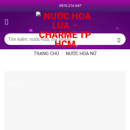
Chuyển
0976 216 047
đến
nội
dung
Tìm
kiếm:
TRANG CHỦ
/
NƯỚC HOA NỮ
-31%