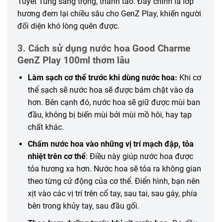
Tuyết Tùng sang trọng, thanh tao. Đây chính là lớp
hương đem lại chiều sâu cho GenZ Play, khiến người
đối diện khó lòng quên được.
3. Cách sử dụng nước hoa Good Charme
GenZ Play 100ml thơm lâu
Làm sạch cơ thể trước khi dùng nước hoa:
Khi cơ
thể sạch sẽ nước hoa sẽ được bám chặt vào da
hơn. Bên cạnh đó, nước hoa sẽ giữ được mùi ban
đầu, không bị biến mùi bởi mùi mồ hôi, hay tạp
chất khác.
Chấm nước hoa vào
những
vị trí mạch đập, tỏa
nhiệt trên cơ thể
: Điều này giúp nước hoa được
tỏa hương xa hơn. Nước hoa sẽ tỏa ra
không
gian
theo từng cử động của cơ thể. Điển hình, bạn nên
xịt vào các vị trí trên cổ tay, sau tai, sau gáy, phía
bên trong khủy tay, sau đầu gối.