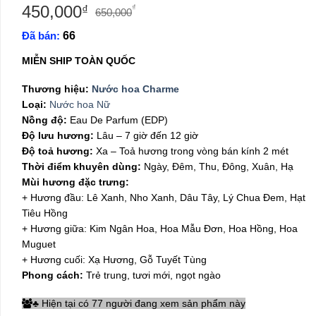
450,000
Giá
Giá
₫
₫
650,000
gốc
hiện
Đã bán:
66
là:
tại
650,000₫.
là:
MIỄN SHIP TOÀN QUỐC
450,000₫.
Thương hiệu:
Nước hoa Charme
Loại:
Nước hoa Nữ
Nồng độ:
Eau De Parfum (EDP)
Độ lưu hương:
Lâu – 7 giờ đến 12 giờ
Độ toả hương:
Xa – Toả hương trong vòng bán kính 2 mét
Thời điểm khuyên dùng:
Ngày, Đêm, Thu, Đông, Xuân, Hạ
Mùi hương đặc trưng:
+ Hương đầu: Lê Xanh, Nho Xanh, Dâu Tây, Lý Chua Đem, Hạt
Tiêu Hồng
+ Hương giữa: Kim Ngân Hoa, Hoa Mẫu Đơn, Hoa Hồng, Hoa
Muguet
+ Hương cuối: Xạ Hương, Gỗ Tuyết Tùng
Phong cách:
Trẻ trung, tươi mới, ngọt ngào
Hiện tại có 77 người đang xem sản phẩm này
♣