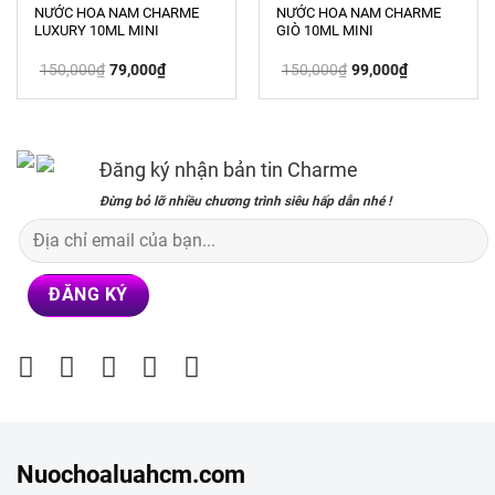
NƯỚC HOA NAM CHARME
NƯỚC HOA NAM CHARME
LUXURY 10ML MINI
GIÒ 10ML MINI
Giá
Giá
Giá
Giá
150,000
₫
79,000
₫
150,000
₫
99,000
₫
gốc
hiện
gốc
hiện
là:
tại
là:
tại
150,000₫.
là:
150,000₫.
là:
79,000₫.
99,000₫.
Đăng ký nhận bản tin Charme
Đừng bỏ lỡ nhiều chương trình siêu hấp dẫn nhé !
Nuochoaluahcm.com