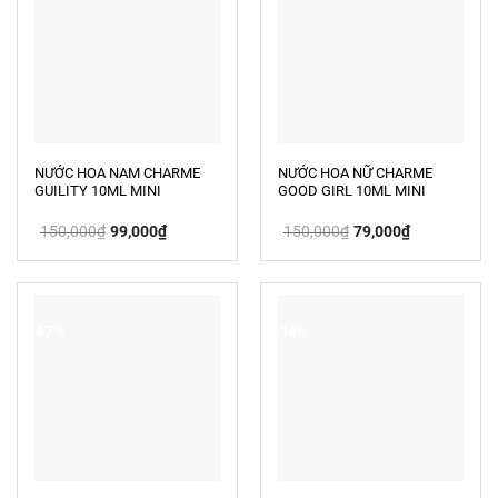
NƯỚC HOA NAM CHARME
NƯỚC HOA NỮ CHARME
GUILITY 10ML MINI
GOOD GIRL 10ML MINI
Giá
Giá
Giá
Giá
150,000
₫
99,000
₫
150,000
₫
79,000
₫
gốc
hiện
gốc
hiện
là:
tại
là:
tại
150,000₫.
là:
150,000₫.
là:
99,000₫.
79,000₫.
-47%
-34%