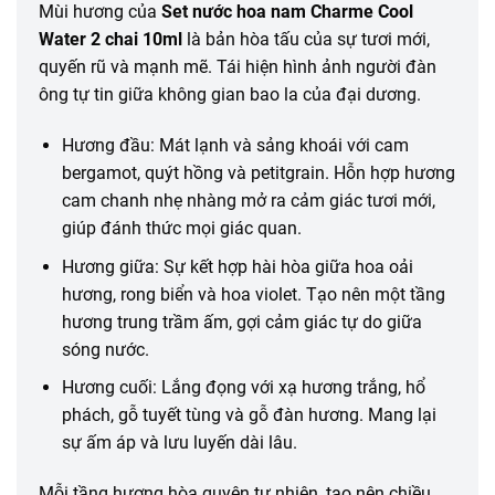
Mùi hương của
Set nước hoa nam Charme Cool
Water 2 chai 10ml
là bản hòa tấu của sự tươi mới,
quyến rũ và mạnh mẽ. Tái hiện hình ảnh người đàn
ông tự tin giữa không gian bao la của đại dương.
Hương đầu: Mát lạnh và sảng khoái với cam
bergamot, quýt hồng và petitgrain. Hỗn hợp hương
cam chanh nhẹ nhàng mở ra cảm giác tươi mới,
giúp đánh thức mọi giác quan.
Hương giữa: Sự kết hợp hài hòa giữa hoa oải
hương, rong biển và hoa violet. Tạo nên một tầng
hương trung trầm ấm, gợi cảm giác tự do giữa
sóng nước.
Hương cuối: Lắng đọng với xạ hương trắng, hổ
phách, gỗ tuyết tùng và gỗ đàn hương. Mang lại
sự ấm áp và lưu luyến dài lâu.
Mỗi tầng hương hòa quyện tự nhiên, tạo nên chiều