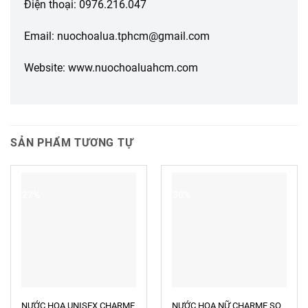
Điện thoại: 0976.216.047
Email: nuochoalua.tphcm@gmail.com
Website: www.nuochoaluahcm.com
SẢN PHẨM TƯƠNG TỰ
-27%
-30%
NƯỚC HOA UNISEX CHARME
NƯỚC HOA NỮ CHARME SO