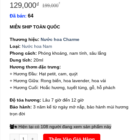
129,000
Giá
Giá
₫
₫
199,000
gốc
hiện
Đã bán:
64
là:
tại
199,000₫.
là:
MIỄN SHIP TOÀN QUỐC
129,000₫.
Thương hiệu:
Nước hoa Charme
Loại:
Nước hoa Nam
Phong cách:
Phóng khoáng, nam tính, sâu lắng
Dung tích:
20ml
Hương thơm đặc trưng:
+ Hương Đầu: Hạt petit, cam, quýt
+ Hương Giữa: Rong biển, hoa lavender, hoa vải
+ Hương Cuối: Hoắc hương, tuyết tùng, gỗ, hỗ phách
Độ tỏa hương:
Lâu 7 giờ đến 12 giờ
Bảo hành:
3 năm kể từ ngày mở nắp, bảo hành mùi hương
trọn đời
Hiện tại có 108 người đang xem sản phẩm này
♣
Set Nước Hoa Nam Charme Cool Water 2 chai 10ml số lượng
Thêm Vào Giỏ Hàng