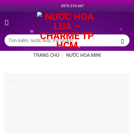
Chuyển
0976 216 047
đến
nội
dung
Tìm
kiếm:
TRANG CHỦ
/
NƯỚC HOA MINI
-35%