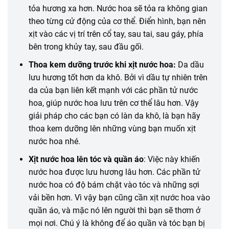
tỏa hương xa hơn. Nước hoa sẽ tỏa ra
không
gian
theo từng cử động của cơ thể. Điển hình, bạn nên
xịt vào các vị trí trên cổ tay, sau tai, sau gáy, phía
bên trong khủy tay, sau đầu gối.
Thoa kem dưỡng trước khi xịt nước hoa:
Da dầu
lưu hương tốt hơn da khô. Bởi vì dầu tự nhiên trên
da của bạn liên kết mạnh với các phần tử nước
hoa, giúp nước hoa lưu trên cơ thể lâu hơn. Vậy
giải pháp cho các bạn có làn da khô, là bạn hãy
thoa kem dưỡng lên những vùng bạn muốn xịt
nước hoa nhé.
Xịt nước hoa lên tóc và quần áo
: Việc này
khiến
nước hoa được lưu hương lâu hơn. Các phần tử
nước hoa
có
độ bám chặt vào tóc và
những
sợi
vải bền hơn. Vì vậy bạn cũng
cần
xịt nước hoa vào
quần áo, và mặc nó lên người thì bạn sẽ thơm ở
mọi nơi. Chú ý là
không
để
áo quần
và tóc bạn bị