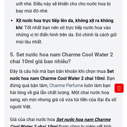
ướt nhé. Điều này sẽ
khiến
cho cho nước hoa bị
bay mùi
đó
nhé.
Xịt nước hoa trực tiếp lên da, không xịt ra không
khí
: Tốt nhất bạn nên xịt trực tiếp nước hoa vào
những
vị trí điển hình trên da. Đó chính là
cách
giữ
mùi lâu nhất.
5. Set nước hoa nam Charme Cool Water 2
chai 10ml giá bao nhiêu?
Đây là câu hỏi mà bạn băn khoăn khi chọn mua
Set
nước hoa nam Charme Cool Water 2 chai 10ml
. Bạn
đừng quá bận tâm,
Charme Perfume
luôn làm bạn
hài lòng về giá lẫn chất lượng. Một chai nước hoa
sang, xịn mịn nhưng giá cả vừa túi tiền của đại đa số
người Việt.
Giá của chai nước hoa
Set nước hoa nam Charme
Cool Water 2 chai 10ml
được công ty niêm yết tính