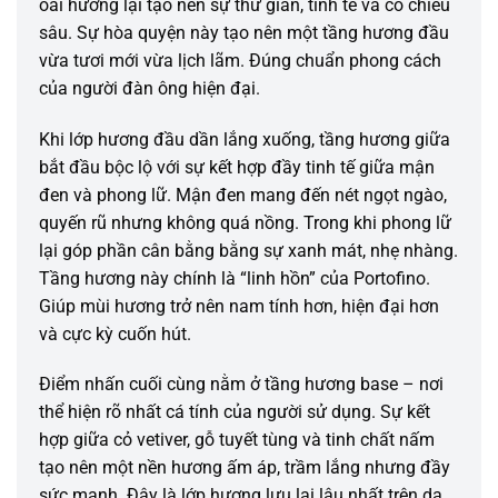
oải hương lại tạo nên sự thư giãn, tinh tế và có chiều
sâu. Sự hòa quyện này tạo nên một tầng hương đầu
vừa tươi mới vừa lịch lãm. Đúng chuẩn phong cách
của người đàn ông hiện đại.
Khi lớp hương đầu dần lắng xuống, tầng hương giữa
bắt đầu bộc lộ với sự kết hợp đầy tinh tế giữa mận
đen và phong lữ. Mận đen mang đến nét ngọt ngào,
quyến rũ nhưng không quá nồng. Trong khi phong lữ
lại góp phần cân bằng bằng sự xanh mát, nhẹ nhàng.
Tầng hương này chính là “linh hồn” của Portofino.
Giúp mùi hương trở nên nam tính hơn, hiện đại hơn
và cực kỳ cuốn hút.
Điểm nhấn cuối cùng nằm ở tầng hương base – nơi
thể hiện rõ nhất cá tính của người sử dụng. Sự kết
hợp giữa cỏ vetiver, gỗ tuyết tùng và tinh chất nấm
tạo nên một nền hương ấm áp, trầm lắng nhưng đầy
sức mạnh. Đây là lớp hương lưu lại lâu nhất trên da.