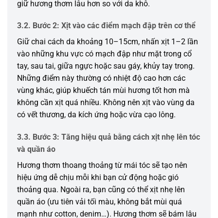
giữ hương thơm lâu hơn so với da khô.
3.2. Bước 2: Xịt vào các điểm mạch đập trên cơ thể
Giữ chai cách da khoảng 10–15cm, nhấn xịt 1–2 lần
vào những khu vực có mạch đập như mặt trong cổ
tay, sau tai, giữa ngực hoặc sau gáy, khủy tay trong.
Những điểm này thường có nhiệt độ cao hơn các
vùng khác, giúp khuếch tán mùi hương tốt hơn mà
không cần xịt quá nhiều. Không nên xịt vào vùng da
có vết thương, da kích ứng hoặc vừa cạo lông.
3.3. Bước 3: Tăng hiệu quả bằng cách xịt nhẹ lên tóc
và quần áo
Hương thơm thoang thoảng từ mái tóc sẽ tạo nên
hiệu ứng dễ chịu mỗi khi bạn cử động hoặc gió
thoảng qua. Ngoài ra, bạn cũng có thể xịt nhẹ lên
quần áo (ưu tiên vải tối màu, không bắt mùi quá
mạnh như cotton, denim…). Hương thơm sẽ bám lâu