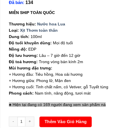
Đã bán:
134
là:
tại
258,000₫.
là:
MIỄN SHIP TOÀN QUỐC
159,000₫.
Thương hiệu:
Nước hoa Lua
Loại:
Xịt Thơm toàn thân
Dung tích:
100ml
Độ tuổi khuyên dùng:
Mọi độ tuổi
Nồng độ:
EDP
Độ lưu hương:
Lâu – 7 giờ đến 12 giờ
Độ toả hương:
Trong vòng bán kính 2m
Mùi hương đặc trưng:
+ Hương đầu: Tiêu hồng, Hoa oải hương
+ Hương giữa: Phong lữ, Mận đen
+ Hương cuối: Tinh chất nấm, cỏ Vetiver, gỗ Tuyết tùng
Phong cách:
Nam tính, năng động, tươi mát
♣ Hiện tại đang có 169 người đang xem sản phẩm nà
Xịt thơm toàn thân Body Mist nam Lua Portofino 100ml số lượng
Thêm Vào Giỏ Hàng