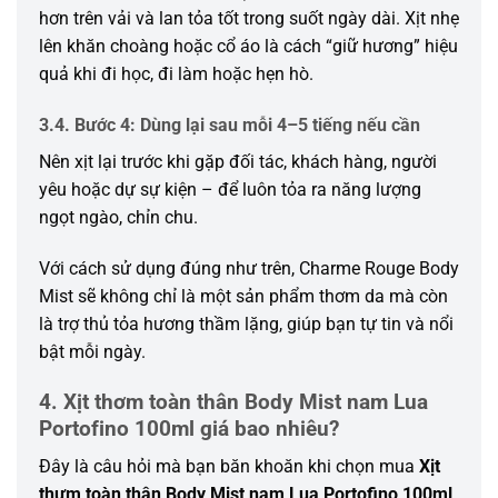
hơn trên vải và lan tỏa tốt trong suốt ngày dài. Xịt nhẹ
lên khăn choàng hoặc cổ áo là cách “giữ hương” hiệu
quả khi đi học, đi làm hoặc hẹn hò.
3.4. Bước 4: Dùng lại sau mỗi 4–5 tiếng nếu cần
Nên xịt lại trước khi gặp đối tác, khách hàng, người
yêu hoặc dự sự kiện – để luôn tỏa ra năng lượng
ngọt ngào, chỉn chu.
Với cách sử dụng đúng như trên, Charme Rouge Body
Mist sẽ không chỉ là một sản phẩm thơm da mà còn
là trợ thủ tỏa hương thầm lặng, giúp bạn tự tin và nổi
bật mỗi ngày.
4. Xịt thơm toàn thân Body Mist nam Lua
Portofino 100ml giá bao nhiêu?
Đây là câu hỏi mà bạn băn khoăn khi chọn mua
Xịt
thưm toàn thân Body Mist nam Lua Portofino 100ml
.