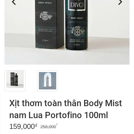
Xịt thơm toàn thân Body Mist
nam Lua Portofino 100ml
159,000
Giá
Giá
₫
₫
258,000
gốc
hiện