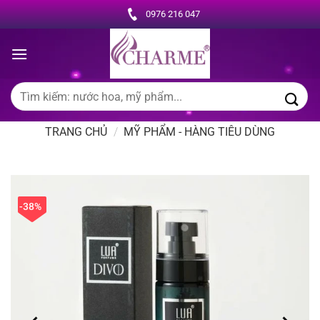
Chuyển
0976 216 047
đến
nội
dung
Tìm
kiếm:
TRANG CHỦ
/
MỸ PHẨM - HÀNG TIÊU DÙNG
-38%