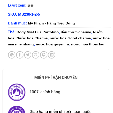
Lượt xem:
1688
SKU:
MS238-1-2-5
Danh mục:
Mỹ Phẩm - Hàng Tiêu Dùng
Thẻ:
,
,
Body Mist Lua Portofino
dầu thơm charme
Nước
,
,
,
hoa
Nước hoa Charme
nước hoa Good charme
nước hoa
,
,
mùi nhẹ nhàng
nước hoa quyến rũ
nước hoa thơm lâu
MIỄN PHÍ VẬN CHUYỂN
100% chính hãng
Giao hàng
miễn phí
trên toàn quốc