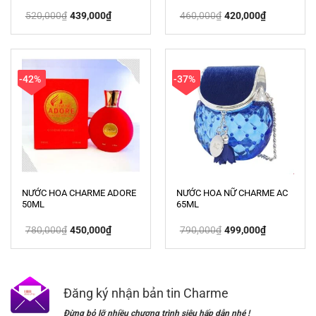
Giá
Giá
Giá
Giá
520,000
₫
439,000
₫
460,000
₫
420,000
₫
gốc
hiện
gốc
hiện
là:
tại
là:
tại
520,000₫.
là:
460,000₫.
là:
439,000₫.
420,000₫.
-42%
-37%
NƯỚC HOA CHARME ADORE
NƯỚC HOA NỮ CHARME AC
50ML
65ML
Giá
Giá
Giá
Giá
780,000
₫
450,000
₫
790,000
₫
499,000
₫
gốc
hiện
gốc
hiện
là:
tại
là:
tại
780,000₫.
là:
790,000₫.
là:
450,000₫.
499,000₫.
Đăng ký nhận bản tin Charme
Đừng bỏ lỡ nhiều chương trình siêu hấp dẫn nhé !