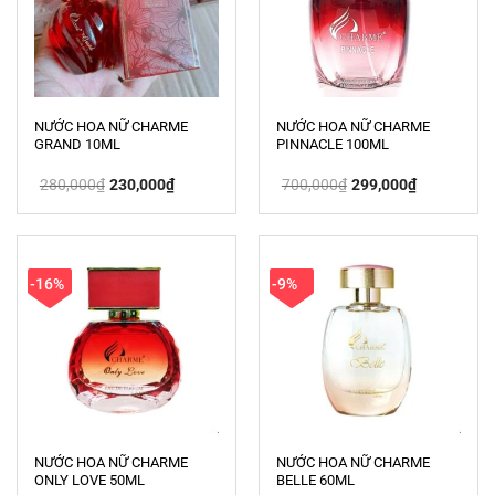
NƯỚC HOA NỮ CHARME
NƯỚC HOA NỮ CHARME
GRAND 10ML
PINNACLE 100ML
Giá
Giá
Giá
Giá
280,000
₫
230,000
₫
700,000
₫
299,000
₫
gốc
hiện
gốc
hiện
là:
tại
là:
tại
280,000₫.
là:
700,000₫.
là:
230,000₫.
299,000₫.
-16%
-9%
NƯỚC HOA NỮ CHARME
NƯỚC HOA NỮ CHARME
ONLY LOVE 50ML
BELLE 60ML