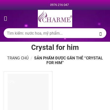
Chuyển
0976 216 047
đến
nội
dung
Tìm
kiếm:
Crystal for him
TRANG CHỦ
/
SẢN PHẨM ĐƯỢC GẮN THẺ “CRYSTAL
FOR HIM”
-17%