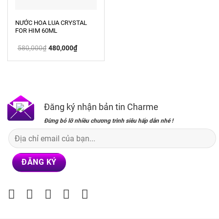
NƯỚC HOA LUA CRYSTAL
FOR HIM 60ML
Giá
Giá
580,000
₫
480,000
₫
gốc
hiện
là:
tại
580,000₫.
là:
480,000₫.
Đăng ký nhận bản tin Charme
Đừng bỏ lỡ nhiều chương trình siêu hấp dẫn nhé !