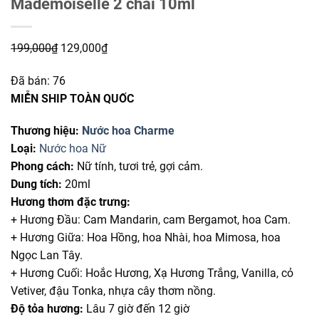
Mademoiselle 2 chai 10ml
Giá
Giá
199,000
₫
129,000
₫
gốc
hiện
Đã bán:
76
là:
tại
MIỄN SHIP TOÀN QUỐC
199,000₫.
là:
129,000₫.
Thương hiệu:
Nước hoa Charme
Loại:
Nước hoa Nữ
Phong cách:
Nữ tính, tươi trẻ, gợi cảm.
Dung tích:
20ml
Hương thơm đặc trưng:
+ Hương Đầu: Cam Mandarin, cam Bergamot, hoa Cam.
+ Hương Giữa: Hoa Hồng, hoa Nhài, hoa Mimosa, hoa
Ngọc Lan Tây.
+ Hương Cuối: Hoắc Hương, Xạ Hương Trắng, Vanilla, cỏ
Vetiver, đậu Tonka, nhựa cây thơm nồng.
Độ tỏa hương:
Lâu 7 giờ đến 12 giờ