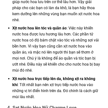
giúp nước hoa lưu trên cơ thể lâu hơn. Vậy giải
pháp cho các bạn có làn da khô, là bạn hãy thoa
kem dưỡng lên những vùng bạn muốn xịt nước hoa
nhé.
Xịt nước hoa lên tóc và quần áo
: Việc này
khiến
nước hoa được lưu hương lâu hơn. Các phần tử
nước hoa
có
độ bám chặt vào tóc và
những
sợi vải
bền hơn. Vì vậy bạn cũng
cần
xịt nước hoa vào
quần áo, và mặc nó lên người thì bạn sẽ thơm ở
mọi nơi. Chú ý là
không
để
áo quần
và tóc bạn bị
ướt nhé. Điều này sẽ
khiến
cho cho nước hoa bị bay
mùi
đó
nhé.
Xịt nước hoa trực tiếp lên da, không xịt ra không
khí
: Tốt nhất bạn nên xịt trực tiếp nước hoa vào
những
vị trí điển hình trên da. Đó chính là
cách
giữ
mùi lâu nhất.
4. Set Nước Hoa Nữ Charme Love