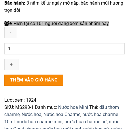
Bảo hành:
3 năm kể từ ngày mở nắp, bảo hành mùi hương
trọn đời
Hiện tại có 101 người đang xem sản phẩm này
♣
Set
Nước
Hoa
Nữ
Charme
Love
THÊM VÀO GIỎ HÀNG
Mademoiselle
2
chai
Lượt xem:
1924
10ml
SKU:
MS298-1
Danh mục:
Nước hoa Mini
Thẻ:
dầu thơm
số
charme
,
Nước hoa
,
Nước hoa Charme
,
nước hoa charme
lượng
10ml
,
nước hoa charme mini
,
nước hoa charme nữ
,
nước
hoa Good charme
,
nước hoa mùi ngọt
,
nước hoa nữ
,
nước