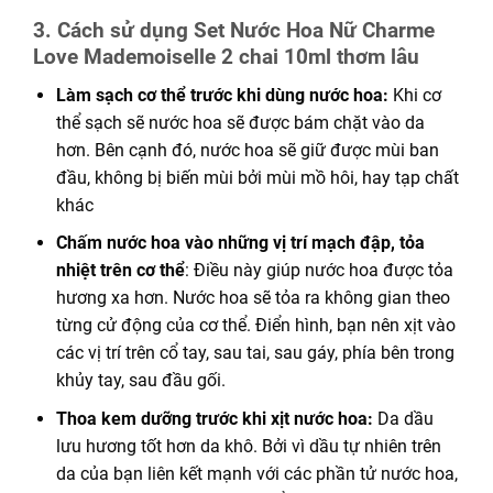
3. Cách sử dụng Set Nước Hoa Nữ Charme
Love Mademoiselle 2 chai 10ml thơm lâu
Làm sạch cơ thể trước khi dùng nước hoa:
Khi cơ
thể sạch sẽ nước hoa sẽ được bám chặt vào da
hơn. Bên cạnh đó, nước hoa sẽ giữ được mùi ban
đầu, không bị biến mùi bởi mùi mồ hôi, hay tạp chất
khác
Chấm nước hoa vào
những
vị trí mạch đập, tỏa
nhiệt trên cơ thể
: Điều này giúp nước hoa được tỏa
hương xa hơn. Nước hoa sẽ tỏa ra
không
gian theo
từng cử động của cơ thể. Điển hình, bạn nên xịt vào
các vị trí trên cổ tay, sau tai, sau gáy, phía bên trong
khủy tay, sau đầu gối.
Thoa kem dưỡng trước khi xịt nước hoa:
Da dầu
lưu hương tốt hơn da khô. Bởi vì dầu tự nhiên trên
da của bạn liên kết mạnh với các phần tử nước hoa,