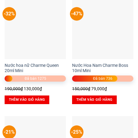
-32%
-47%
Nước hoa nữ Charme Queen
Nước Hoa Nam Charme Boss
20ml Mini
10ml Mini
Đã bán 1275
Đã bán 736
Giá
Giá
Giá
Giá
190,000
₫
130,000
₫
150,000
₫
79,000
₫
gốc
hiện
gốc
hiện
THÊM VÀO GIỎ HÀNG
THÊM VÀO GIỎ HÀNG
là:
tại
là:
tại
190,000₫.
là:
150,000₫.
là:
130,000₫.
79,000₫.
-21%
-25%