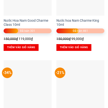
Nước Hoa Nam Good Charme
Nước hoa Nam Charme King
Class 10ml
10ml
Đã bán 301
Đã bán 461
Giá
Giá
Giá
Giá
150,000
₫
119,000
₫
150,000
₫
99,000
₫
gốc
hiện
gốc
hiện
THÊM VÀO GIỎ HÀNG
THÊM VÀO GIỎ HÀNG
là:
tại
là:
tại
150,000₫.
là:
150,000₫.
là:
119,000₫.
99,000₫.
-34%
-21%