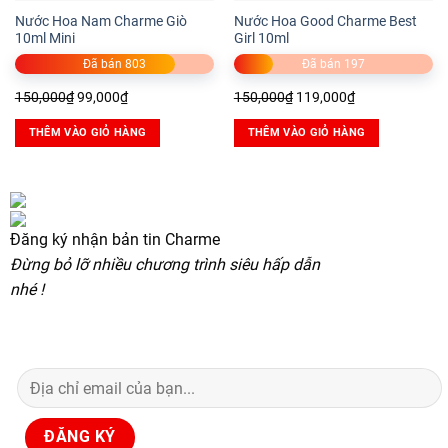
Nước Hoa Nam Charme Giò
Nước Hoa Good Charme Best
10ml Mini
Girl 10ml
Đã bán 803
Đã bán 197
Giá
Giá
Giá
Giá
150,000
₫
99,000
₫
150,000
₫
119,000
₫
gốc
hiện
gốc
hiện
THÊM VÀO GIỎ HÀNG
THÊM VÀO GIỎ HÀNG
là:
tại
là:
tại
150,000₫.
là:
150,000₫.
là:
99,000₫.
119,000₫.
Đăng ký nhận bản tin Charme
Đừng bỏ lỡ nhiều chương trình siêu hấp dẫn
nhé !