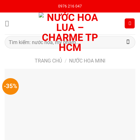
Chuyển
0976 216 047
đến
nội
dung
Tìm
kiếm:
TRANG CHỦ
/
NƯỚC HOA MINI
-35%