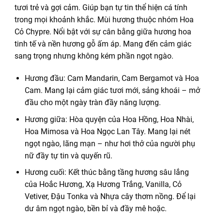
tươi trẻ và gợi cảm. Giúp bạn tự tin thể hiện cá tính
trong mọi khoảnh khắc. Mùi hương thuộc nhóm Hoa
Cỏ Chypre. Nổi bật với sự cân bằng giữa hương hoa
tinh tế và nền hương gỗ ấm áp. Mang đến cảm giác
sang trọng nhưng không kém phần ngọt ngào.
Hương đầu: Cam Mandarin, Cam Bergamot và Hoa
Cam. Mang lại cảm giác tươi mới, sảng khoái – mở
đầu cho một ngày tràn đầy năng lượng.
Hương giữa: Hòa quyện của Hoa Hồng, Hoa Nhài,
Hoa Mimosa và Hoa Ngọc Lan Tây. Mang lại nét
ngọt ngào, lãng mạn – như hơi thở của người phụ
nữ đầy tự tin và quyến rũ.
Hương cuối: Kết thúc bằng tầng hương sâu lắng
của Hoắc Hương, Xạ Hương Trắng, Vanilla, Cỏ
Vetiver, Đậu Tonka và Nhựa cây thơm nồng. Để lại
dư âm ngọt ngào, bền bỉ và đầy mê hoặc.