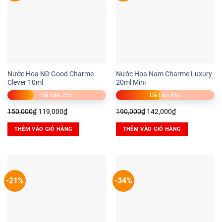
Nước Hoa Nữ Good Charme
Nước Hoa Nam Charme Luxury
Clever 10ml
20ml Mini
Đã bán 265
Đã bán 462
Giá
Giá
Giá
Giá
150,000
₫
119,000
₫
190,000
₫
142,000
₫
gốc
hiện
gốc
hiện
THÊM VÀO GIỎ HÀNG
THÊM VÀO GIỎ HÀNG
là:
tại
là:
tại
150,000₫.
là:
190,000₫.
là:
119,000₫.
142,000₫.
-21%
-34%