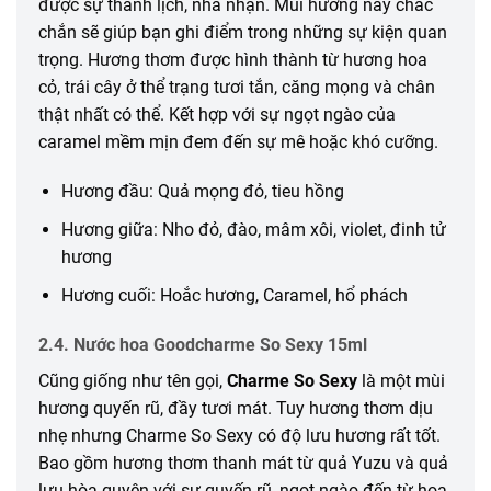
được sự thanh lịch, nhã nhặn. Mùi hương này chắc
chắn sẽ giúp bạn ghi điểm trong những sự kiện quan
trọng. Hương thơm được hình thành từ hương hoa
cỏ, trái cây ở thể trạng tươi tắn, căng mọng và chân
thật nhất có thể. Kết hợp với sự ngọt ngào của
caramel mềm mịn đem đến sự mê hoặc khó cưỡng.
Hương đầu: Quả mọng đỏ, tieu hồng
Hương giữa: Nho đỏ, đào, mâm xôi, violet, đinh tử
hương
Hương cuối: Hoắc hương, Caramel, hổ phách
2.4. Nước hoa Goodcharme So Sexy 15ml
Cũng giống như tên gọi,
Charme So Sexy
là một mùi
hương quyến rũ, đầy tươi mát. Tuy hương thơm dịu
nhẹ nhưng Charme So Sexy có độ lưu hương rất tốt.
Bao gồm hương thơm thanh mát từ quả Yuzu và quả
lựu hòa quyện với sự quyến rũ, ngọt ngào đến từ hoa