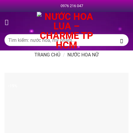
Chuyển
0976 216 047
đến
nội
dung
Tìm
kiếm:
TRANG CHỦ
/
NƯỚC HOA NỮ
-19%