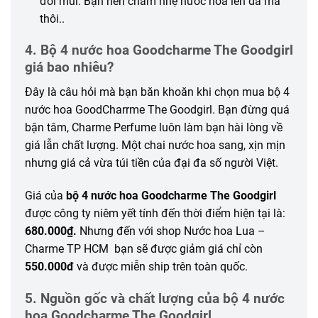
đổi mùi. Bạn nên chấm nhẹ nước hoa lên da mà
thôi..
4. Bộ 4 nước hoa Goodcharme The Goodgirl
giá bao nhiêu?
Đây là câu hỏi mà bạn băn khoăn khi chọn mua bộ 4
nước hoa GoodCharrme The Goodgirl. Bạn đừng quá
bận tâm, Charme Perfume luôn làm bạn hài lòng về
giá lẫn chất lượng. Một chai nước hoa sang, xịn mịn
nhưng giá cả vừa túi tiền của đại đa số người Việt.
Giá của
bộ 4 nước hoa Goodcharme The Goodgirl
được công ty niêm yết tính đến thời điểm hiện tại là:
680.000₫.
Nhưng đến với shop Nước hoa Lua –
Charme TP HCM bạn sẽ được giảm giá chỉ còn
550.000đ
và được miễn ship trên toàn quốc.
5. Nguồn gốc và chất lượng của bộ 4 nước
hoa Goodcharme The Goodgirl