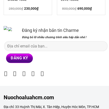
Giá
Giá
Giá
Giá
280,000
₫
230,000
₫
800,000
₫
690,000
₫
gốc
hiện
gốc
hiện
là:
tại
là:
tại
280,000₫.
là:
800,000₫.
là:
230,000₫.
690,000₫.
Đăng ký nhận bản tin Charme
Đừng bỏ lỡ nhiều chương trình siêu hấp dẫn nhé !
Nuochoaluahcm.com
Địa chỉ: 33 Huỳnh Thị Mài, X. Tân Hiệp, Huyện Hóc Môn, TP.HCM