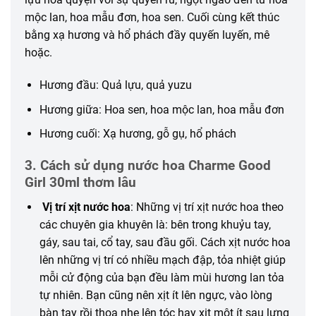
mộc lan, hoa mẫu đơn, hoa sen. Cuối cùng kết thúc
bằng xạ hương và hổ phách đầy quyến luyến, mê
hoặc.
Hương đầu: Quả lựu, quả yuzu
Hương giữa: Hoa sen, hoa mộc lan, hoa mẫu đơn
Hương cuối: Xạ hương, gỗ gụ, hổ phách
3. Cách sử dụng nước hoa Charme Good
Girl 30ml thơm lâu
Vị trí xịt nước hoa
: Những vị trí xịt nước hoa theo
các chuyên gia khuyên là: bên trong khuỷu tay,
gáy, sau tai, cổ tay, sau đầu gối. Cách xịt nước hoa
lên những vị trí có nhiều mạch đập, tỏa nhiệt giúp
mỗi cử động của bạn đều làm mùi hương lan tỏa
tự nhiên. Bạn cũng nên xịt ít lên ngực, vào lòng
bàn tay rồi thoa nhẹ lên tóc hay xịt một ít sau lưng