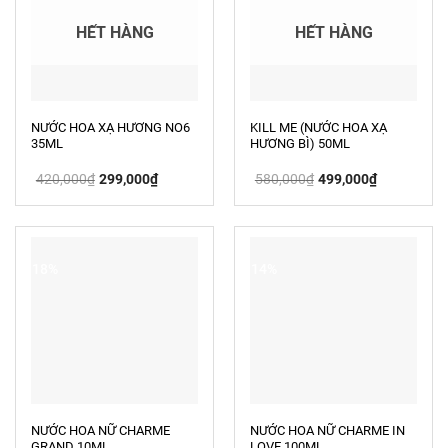
HẾT HÀNG
HẾT HÀNG
NƯỚC HOA XẠ HƯƠNG NO6
KILL ME (NƯỚC HOA XẠ
35ML
HƯƠNG BÌ) 50ML
Giá
Giá
Giá
Giá
420,000
₫
299,000
₫
580,000
₫
499,000
₫
gốc
hiện
gốc
hiện
là:
tại
là:
tại
420,000₫.
là:
580,000₫.
là:
299,000₫.
499,000₫.
-18%
-14%
NƯỚC HOA NỮ CHARME
NƯỚC HOA NỮ CHARME IN
GRAND 10ML
LOVE 100ML