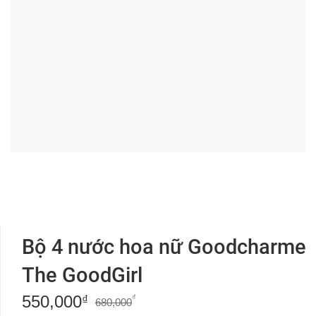
Bộ 4 nước hoa nữ Goodcharme
The GoodGirl
550,000
Giá
Giá
₫
₫
680,000
gốc
hiện