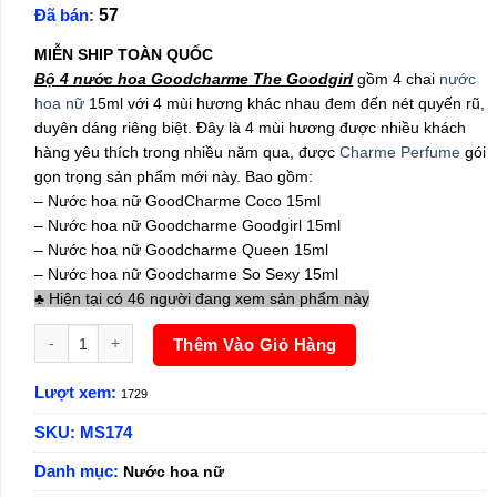
Đã bán:
57
là:
tại
680,000₫.
là:
MIỄN SHIP TOÀN QUỐC
550,000₫.
Bộ 4 nước hoa Goodcharme The Goodgirl
gồm 4 chai
nước
hoa nữ
15ml với 4 mùi hương khác nhau đem đến nét quyến rũ,
duyên dáng riêng biệt. Đây là 4 mùi hương được nhiều khách
hàng yêu thích trong nhiều năm qua, được
Charme Perfume
gói
gọn trọng sản phẩm mới này. Bao gồm:
– Nước hoa nữ GoodCharme Coco 15ml
– Nước hoa nữ Goodcharme Goodgirl 15ml
– Nước hoa nữ Goodcharme Queen 15ml
– Nước hoa nữ Goodcharme So Sexy 15ml
♣ Hiện tại có 46 người đang xem sản phẩm này
Bộ 4 nước hoa nữ Goodcharme The GoodGirl số lượng
Thêm Vào Giỏ Hàng
Lượt xem:
1729
SKU:
MS174
Danh mục:
Nước hoa nữ