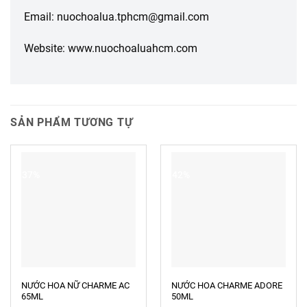
Email: nuochoalua.tphcm@gmail.com
Website: www.nuochoaluahcm.com
SẢN PHẨM TƯƠNG TỰ
-37%
-42%
NƯỚC HOA NỮ CHARME AC
NƯỚC HOA CHARME ADORE
65ML
50ML